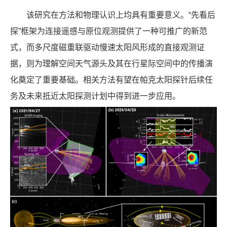
该研究在方法和物理认识上均具有重要意义。“先看后
探”框架为连接遥感与原位观测提供了一种可推广的新范
式，而多尺度磁重联驱动慢速太阳风形成的直接观测证
据，则为理解空间天气源头及其在行星际空间中的传播演
化奠定了重要基础。相关方法有望在帕克太阳探针后续任
务及未来抵近太阳探测计划中得到进一步应用。