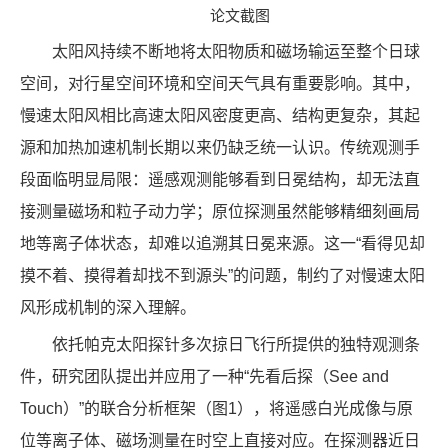
论文截图
太阳风持续不断地将太阳物质和磁场输运至整个日球
空间，对行星空间环境和空间天气具有重要影响。其中，
慢速太阳风相比高速太阳风密度更高、结构更复杂，其起
源和加热加速机制长期以来仍缺乏统一认识。传统观测手
段面临明显局限：遥感观测能够看到日冕结构，却无法直
接测量磁场和粒子动力学；原位探测虽然能够精细刻画局
地等离子体状态，却难以追溯其日冕来源。这一“看得见却
摸不着、摸得着却找不到源头”的问题，制约了对慢速太阳
风形成机制的深入理解。
依托帕克太阳探针多次掠日飞行所提供的独特观测条
件，研究团队提出并应用了一种“先看后探（See and
Touch）”的联合分析框架（图1），将遥感白光成像与原
位等离子体、磁场测量在时空上直接对应。在探测器近日