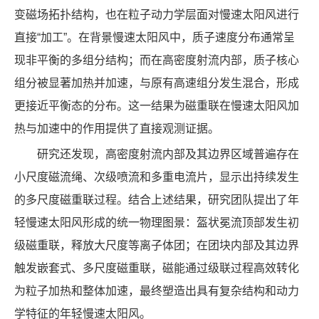
变磁场拓扑结构，也在粒子动力学层面对慢速太阳风进行
直接“加工”。在背景慢速太阳风中，质子速度分布通常呈
现非平衡的多组分结构；而在高密度射流内部，质子核心
组分被显著加热并加速，与原有高速组分发生混合，形成
更接近平衡态的分布。这一结果为磁重联在慢速太阳风加
热与加速中的作用提供了直接观测证据。
研究还发现，高密度射流内部及其边界区域普遍存在
小尺度磁流绳、次级喷流和多重电流片，显示出持续发生
的多尺度磁重联过程。结合上述结果，研究团队提出了年
轻慢速太阳风形成的统一物理图景：盔状冕流顶部发生初
级磁重联，释放大尺度等离子体团；在团块内部及其边界
触发嵌套式、多尺度磁重联，磁能通过级联过程高效转化
为粒子加热和整体加速，最终塑造出具有复杂结构和动力
学特征的年轻慢速太阳风。