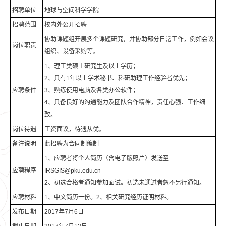
招聘单位
地球与空间科学学院
招聘范围
校内外公开招聘
协助课题组开展多个课题研究，并协助部分日常工作，例如会议
岗位职责
组织、设备采购等。
1、理工类硕士研究生及以上学历；
2、具有1年以上学术秘书、科研助理工作经验者优先；
应聘条件
3、熟练使用电脑及各类办公软件；
4、具备良好的沟通能力及团队合作精神，责任心强、工作细
致。
岗位待遇
工资面议，待遇从优。
备注说明
此招聘为合同制编制
1、应聘者将个人简历（含电子版照片）发送至
应聘程序
IRSGIS@pku.edu.cn
2、初选合格者通知参加面试。初选未通过者恕不另行通知。
应聘材料
1、中文简历一份。2、相关研究经历证明材料。
发布日期
2017年7月6日