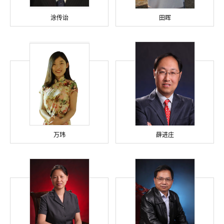
涂传诒
田晖
万玮
薛进庄