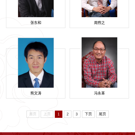
张东和
周煦之
熊文涛
冯永革
首页
上页
1
2
3
下页
尾页