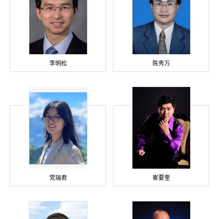
李明松
陈秀万
党瑞君
崔要奎