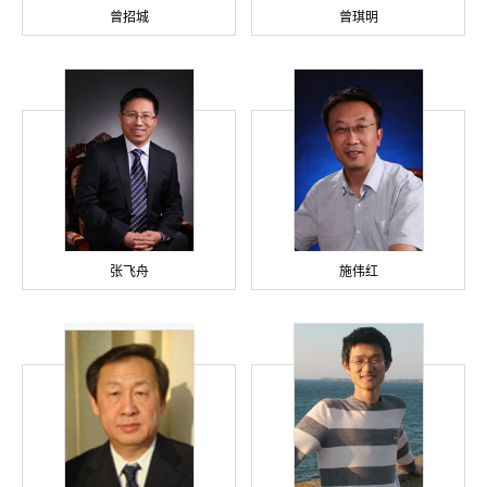
曾招城
曾琪明
张飞舟
施伟红