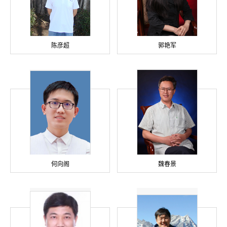
陈彦超
郭艳军
何向阁
魏春景