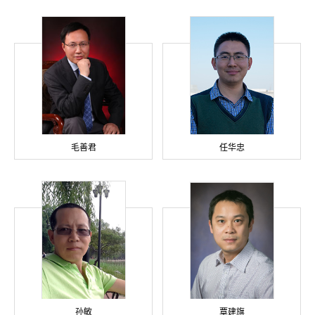
毛善君
任华忠
孙敏
覃建旗