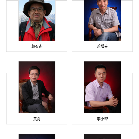
郭召杰
盖增喜
黄舟
李小犁