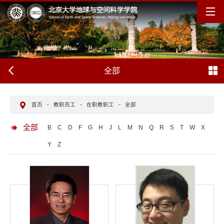
全部
首页
-
教职员工
-
在职教职工
-
全部
全部
B
C
D
F
G
H
J
L
M
N
Q
R
S
T
W
X
Y
Z