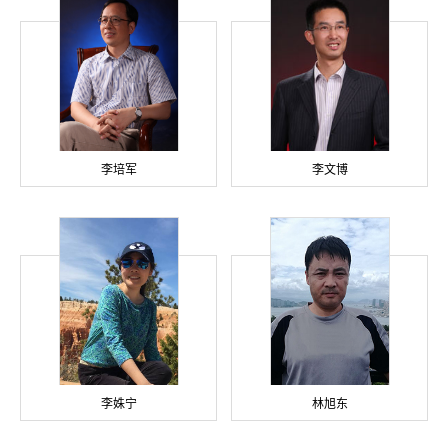
李培军
李文博
李姝宁
林旭东