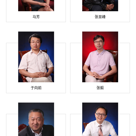
马芳
张显峰
于向前
张毅