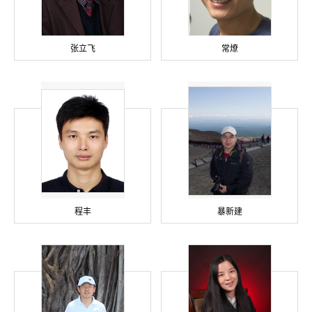
张立飞
常燎
程丰
暴新建