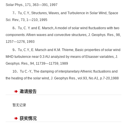
Solar Phys., 171, 363—391, 1997
7、Tu, C.Y., Structures, Waves, and Turbulence in Solar Wind, Space
Sci. Rev., 73, 1—210, 1995
8、Tu, C. Y. and E. Marsch, A model of solar wind fluctuations with two
components: Alfven waves and convective structures, J. Geophys. Res., 98,
1257—1276, 1993
9、Tu, C.Y., E. Marsch and K.M. Thieme, Basic properties of solar wind
MHD turbulence near 0.3 AU analyzed by means of Elsasser variables, J.
Geophys. Res., 94, 11739—11759, 1989
10、Tu C.-Y., The damping of interplanetary Alfvenic fluctuations and
the heating of the solar wind, J. Geophys Res., vol.93, No.A1, p.7-20,1988
邀请报告
暂无记录
获奖情况