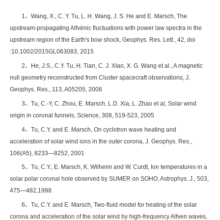
1、Wang, X., C. Y. Tu, L. H. Wang, J. S. He and E. Marsch, The
upstream-propagating Alfvénic fluctuations with power law spectra in the
upstream region of the Earth's bow shock, Geophys. Res. Lett., 42, doi
:10.1002/2015GL063083, 2015
2、He, J.S., C.Y. Tu, H. Tian, C. J. XIao, X. G. Wang et al., A magnetic
null geometry reconstructed from Cluster spacecraft observations, J.
Geophys. Res., 113, A05205, 2008
3、Tu, C.-Y, C. Zhou, E. Marsch, L.D. Xia, L. Zhao et al, Solar wind
origin in coronal funnels, Science, 308, 519-523, 2005
4、Tu, C.Y. and E. Marsch, On cyclotron wave heating and
acceleration of solar wind ions in the outer corona, J. Geophys. Res.,
106(A5), 8233—8252, 2001
5、Tu, C.Y., E. Marsch, K. Wilheim and W. Curdt, Ion temperatures in a
solar polar coronal hole observed by SUMER on SOHO, Astrophys. J., 503,
475—482,1998
6、Tu, C.Y. and E. Marsch, Two-fluid model for heating of the solar
corona and acceleration of the solar wind by high-frequency Alfven waves,