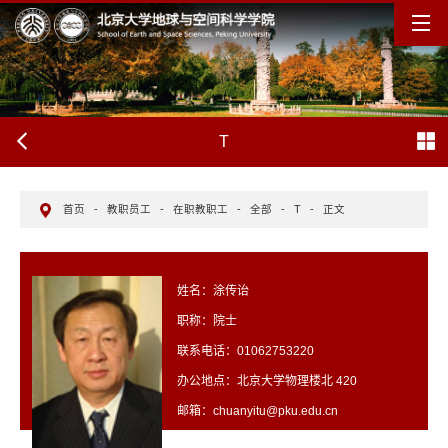
T
首页
-
教职员工
-
在职教职工
-
全部
-
T
-
正文
姓名：涂传诒
职称：院士
联系电话：01062753220
办公地点：北京大学物理楼北 420
邮箱：chuanyitu@pku.edu.cn