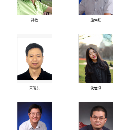
孙敏
施伟红
宋晓东
沈佳恒