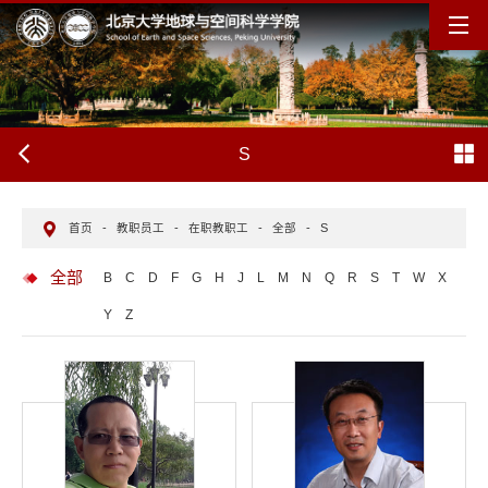
S
首页
-
教职员工
-
在职教职工
-
全部
-
S
全部
B
C
D
F
G
H
J
L
M
N
Q
R
S
T
W
X
Y
Z