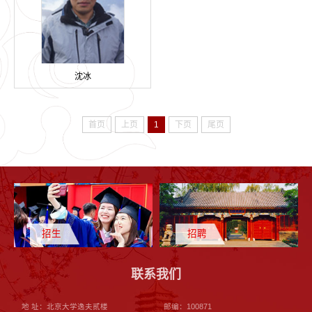
沈冰
首页
上页
1
下页
尾页
招生
招聘
联系我们
地 址：北京大学逸夫贰楼
邮编：100871