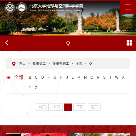
Q
首页
-
教职员工
-
在职教职工
-
全部
-
Q
全部
B
C
D
F
G
H
J
L
M
N
Q
R
S
T
W
X
Y
Z
首页
上页
1
下页
尾页