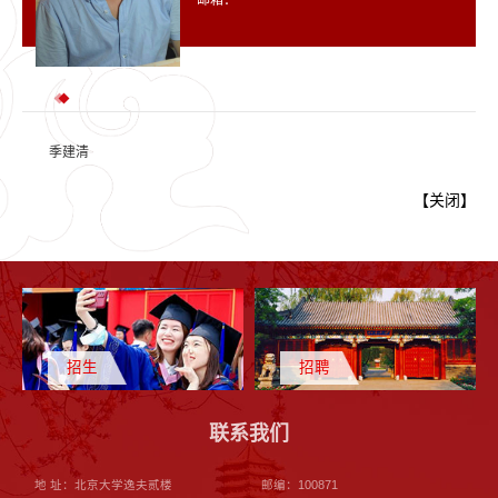
季建清
【
关闭
】
招生
招聘
联系我们
地 址：北京大学逸夫贰楼
邮编：100871