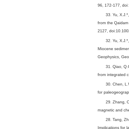
96, 172-177, doi
33. Yu, X.J.
from the Qaidam 
2127, doi:10.10
32. Yu, X.J.
Miocene sediment
Geophysics, Geo
31. Qiao, Q.
from integrated 
30. Chen, L.
for paleogeograp
29. Zhang, C
magnetic and che
28. Tang, Zh
Implications for