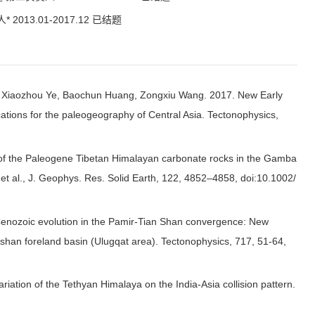
3.01-2017.12 已结题
ng, Xiaozhou Ye, Baochun Huang, Zongxiu Wang. 2017. New Early
tions for the paleogeography of Central Asia. Tectonophysics,
of the Paleogene Tibetan Himalayan carbonate rocks in the Gamba
g et al., J. Geophys. Res. Solid Earth, 122, 4852–4858, doi:10.1002/
Cenozoic evolution in the Pamir-Tian Shan convergence: New
nshan foreland basin (Ulugqat area). Tectonophysics, 717, 51-64,
ation of the Tethyan Himalaya on the India-Asia collision pattern.