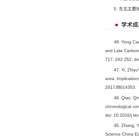
5. 东北主要
学术成
48. Yong Cao
and Late Carboni
717, 242-252, doi
47. Yi, Zhiy
area: Implication
2017JB014353
46. Qiao, Qi
chronological co
doi: 10.1016/j.te
45. Zhang, Y
Science China Ea