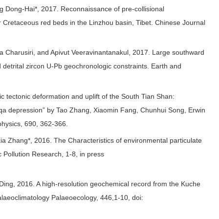
 Dong-Hai*, 2017. Reconnaissance of pre-collisional
 Cretaceous red beds in the Linzhou basin, Tibet. Chinese Journal
 Charusiri, and Apivut Veeravinantanakul, 2017. Large southward
detrital zircon U-Pb geochronologic constraints. Earth and
tectonic deformation and uplift of the South Tian Shan:
Kuqa depression” by Tao Zhang, Xiaomin Fang, Chunhui Song, Erwin
physics, 690, 362-366.
a Zhang*, 2016. The Characteristics of environmental particulate
 Pollution Research, 1-8, in press
Ding, 2016. A high-resolution geochemical record from the Kuche
alaeoclimatology Palaeoecology, 446,1-10, doi: