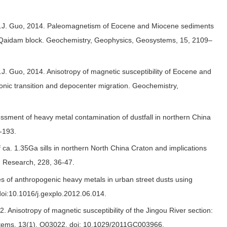
d Z.J. Guo, 2014. Paleomagnetism of Eocene and Miocene sediments
gid Qaidam block. Geochemistry, Geophysics, Geosystems, 15, 2109–
.J. Guo, 2014. Anisotropy of magnetic susceptibility of Eocene and
onic transition and depocenter migration. Geochemistry,
essment of heavy metal contamination of dustfall in northern China
-193.
 ca. 1.35Ga sills in northern North China Craton and implications
n Research, 228, 36-47.
s of anthropogenic heavy metals in urban street dusts using
oi:10.1016/j.gexplo.2012.06.014.
 Anisotropy of magnetic susceptibility of the Jingou River section:
ystems, 13(1), Q03022, doi: 10.1029/2011GC003966.