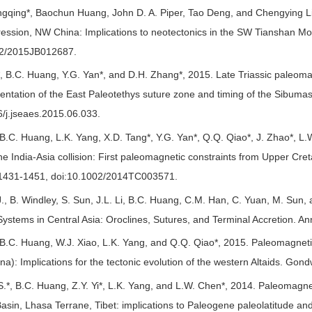
ngqing*, Baochun Huang, John D. A. Piper, Tao Deng, and Chengying L
ression, NW China: Implications to neotectonics in the SW Tianshan Mo
02/2015JB012687.
*, B.C. Huang, Y.G. Yan*, and D.H. Zhang*, 2015. Late Triassic paleom
rientation of the East Paleotethys suture zone and timing of the Sibumas
/j.jseaes.2015.06.033.
, B.C. Huang, L.K. Yang, X.D. Tang*, Y.G. Yan*, Q.Q. Qiao*, J. Zhao*, L.
the India-Asia collision: First paleomagnetic constraints from Upper Cre
),1431-1451, doi:10.1002/2014TC003571.
J., B. Windley, S. Sun, J.L. Li, B.C. Huang, C.M. Han, C. Yuan, M. Sun
Systems in Central Asia: Oroclines, Sutures, and Terminal Accretion. An
*, B.C. Huang, W.J. Xiao, L.K. Yang, and Q.Q. Qiao*, 2015. Paleomagnet
): Implications for the tectonic evolution of the western Altaids. Gon
S.*, B.C. Huang, Z.Y. Yi*, L.K. Yang, and L.W. Chen*, 2014. Paleomagne
sin, Lhasa Terrane, Tibet: implications to Paleogene paleolatitude and 