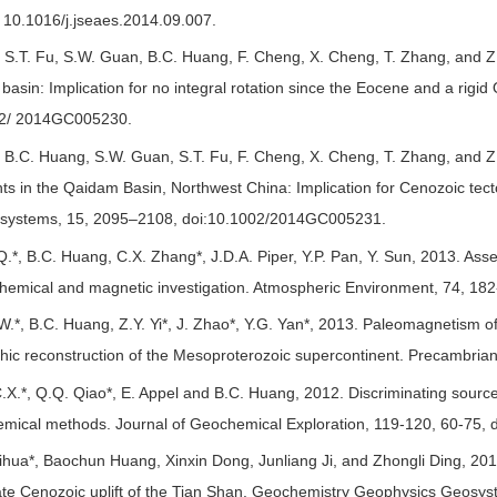
: 10.1016/j.jseaes.2014.09.007.
*, S.T. Fu, S.W. Guan, B.C. Huang, F. Cheng, X. Cheng, T. Zhang, an
basin: Implication for no integral rotation since the Eocene and a ri
02/ 2014GC005230.
*, B.C. Huang, S.W. Guan, S.T. Fu, F. Cheng, X. Cheng, T. Zhang, and Z
s in the Qaidam Basin, Northwest China: Implication for Cenozoic tect
systems, 15, 2095–2108, doi:10.1002/2014GC005231.
Q.*, B.C. Huang, C.X. Zhang*, J.D.A. Piper, Y.P. Pan, Y. Sun, 2013. Ass
chemical and magnetic investigation. Atmospheric Environment, 74, 182
W.*, B.C. Huang, Z.Y. Yi*, J. Zhao*, Y.G. Yan*, 2013. Paleomagnetism of
hic reconstruction of the Mesoproterozoic supercontinent. Precambria
.X.*, Q.Q. Qiao*, E. Appel and B.C. Huang, 2012. Discriminating source
mical methods. Journal of Geochemical Exploration, 119-120, 60-75, d
ihua*, Baochun Huang, Xinxin Dong, Junliang Ji, and Zhongli Ding, 2012.
 late Cenozoic uplift of the Tian Shan. Geochemistry Geophysics Geos