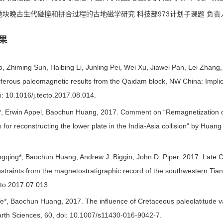
地块晚古生代碰撞和拼合过程的古地磁学研究 科技部973计划子课题 负责人* 201
果
, Zhiming Sun, Haibing Li, Junling Pei, Wei Xu, Jiawei Pan, Lei Zha
ferous paleomagnetic results from the Qaidam block, NW China: Implica
: 10.1016/j.tecto.2017.08.014.
u*, Erwin Appel, Baochun Huang, 2017. Comment on “Remagnetization 
s for reconstructing the lower plate in the India-Asia collision” by Huan
.
ngqing*, Baochun Huang, Andrew J. Biggin, John D. Piper. 2017. Late 
nstraints from the magnetostratigraphic record of the southwestern Tia
cto.2017.07.013.
e*, Baochun Huang, 2017. The influence of Cretaceous paleolatitude vari
rth Sciences, 60, doi: 10.1007/s11430-016-9042-7.