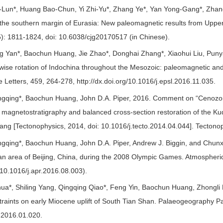
-Lun*, Huang Bao-Chun, Yi Zhi-Yu*, Zhang Ye*, Yan Yong-Gang*, Zhang
f the southern margin of Eurasia: New paleomagnetic results from Upper
): 1811-1824, doi: 10.6038/cjg20170517 (in Chinese).
 Yan*, Baochun Huang, Jie Zhao*, Donghai Zhang*, Xiaohui Liu, Punya
wise rotation of Indochina throughout the Mesozoic: paleomagnetic and 
 Letters, 459, 264-278, http://dx.doi.org/10.1016/j.epsl.2016.11.035.
ngqing*, Baochun Huang, John D.A. Piper, 2016. Comment on “Cenozoic 
m magnetostratigraphy and balanced cross-section restoration of the 
ng [Tectonophysics, 2014, doi: 10.1016/j.tecto.2014.04.044]. Tectono
ngqing*, Baochun Huang, John D.A. Piper, Andrew J. Biggin, and Chunxi
an area of Beijing, China, during the 2008 Olympic Games. Atmospheric
g/10.1016/j.apr.2016.08.003).
hua*, Shiling Yang, Qingqing Qiao*, Feng Yin, Baochun Huang, Zhongli 
traints on early Miocene uplift of South Tian Shan. Palaeogeography P
.2016.01.020.