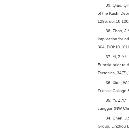
39. Qiao, Qi
of the Kashi Dep
1296, doi:10.10
38. Zhao, J.
Implication for o
364, DOI:10.1016
37. Yi, Z.Y.*
Eurasia prior to 
Tectonics, 34(7
36. Xiao, W.
Triassic Collage 
35. Yi, Z.Y.
Junggar (NW China
34. Chen, J.
Group, Linzhou Ba