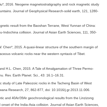
iu*, 2016. Neogene magnetostratigraphy and rock magnetic study
untains. Journal of Geophysical Research-solid earth, 121, 1280-
agnetic result from the Baoshan Terrane, West Yunnan of China:
u-Indochina collision. Journal of Asian Earth Sciences, 111, 350-
W. Chen*, 2015. A quasi-linear structure of the southern margin of
taceous volcanic rocks near the western syntaxis of Tibet.
, and H.L. Chen, 2015. A Tale of Amalgamation of Three Permo-
nu. Rev. Earth Planet. Sci., 43: 16.1–16.31.
ic study of Late Paleozoic rocks in the Tacheng Basin of West
dwana Research, 27, 862-877, doi: 10.1016/j.gr.2013.11.006.
tic and 40Ar/39Ar geochronological results from the Linzizong
onset of the India-Asia collision. Journal of Asian Earth Sciences,