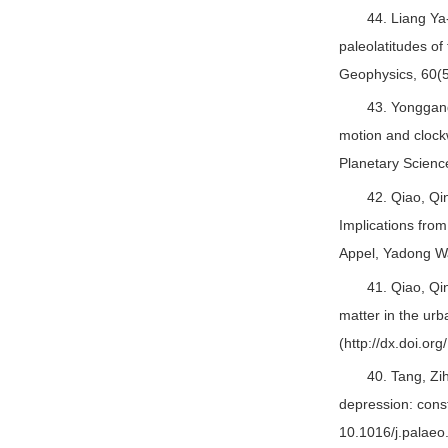
44. Liang Ya
paleolatitudes o
Geophysics, 60(5
43. Yonggang
motion and clock
Planetary Science
42. Qiao, Qi
Implications fro
Appel, Yadong Wa
41. Qiao, Qi
matter in the urb
(http://dx.doi.or
40. Tang, Zi
depression: cons
10.1016/j.palaeo