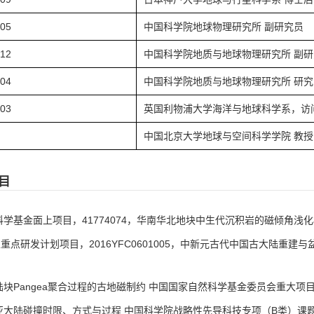
.05
中国科学院地球物理研究所 副研究员
.12
中国科学院地质与地球物理研究所 副研
.04
中国科学院地质与地球物理研究所 研究
.03
英国利物浦大学海洋与地球科学系，访
中国北京大学地球与空间科学学院 教授
目
科学基金面上项目，41774074，华南华北地块中生代沉积岩的磁倾角浅化校正研
重点研发计划项目，2016YFC0601005，中新元古代中国古大陆重建与盆
陆块Pangea聚合过程的古地磁制约 中国国家自然科学基金委员会重大项目《Pang
亚大陆碰撞时限、方式与过程 中国科学院战略性先导科技专项（B类）课题 第二负责