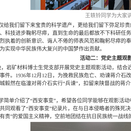
王轶铃同学为大家
仅给我们留下来宝贵的科学遗产，更给我们留下弥足珍贵
、科技进步鞠躬尽瘁，直到生命的最后都放不下科研任
烈执着的创新意识、诲人不倦的师表风范和鞠躬尽瘁的
为实现中华民族伟大复兴的中国梦作出贡献。
活动二：党史主题观
晚，岩矿材料博士生党支部开展党史主题观影活动，结合近
事件。
1936
年
12
月
12
日，为挽救民族危亡、劝谏蒋介石改
城毅然在临潼对蒋介石实行
“
兵谏
”
，扣留来陕督战的蒋介
学简单介绍了“西安事变”，希望各位同学能够在观影活
共同观看了“西安事变”纪录片，在与日本侵略者的殊死决
有责”的爱国主义精神，空前地团结在抗日民族统一战线