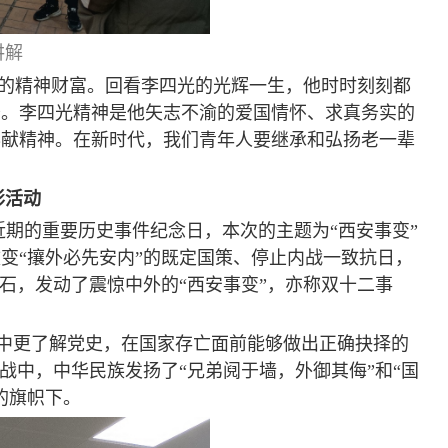
讲解
的精神财富。回看李四光的光辉一生，他时时刻刻都
务。李四光精神是他矢志不渝的爱国情怀、求真务实的
奉献精神。在新时代，我们青年人要继承和弘扬老一辈
影活动
期的重要历史事件纪念日，本次的主题为“西安事变”
变“攘外必先安内”的既定国策、停止内战一致抗日，
石，发动了震惊中外的
“
西安事变
”
，亦称双十二事
动中更了解党史，在国家存亡面前能够做出正确抉择的
战中，中华民族发扬了“兄弟阋于墙，外御其侮”和“国
的旗帜下。