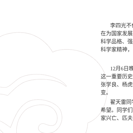
李四光不
在为国家发展
科学品格、强
科学家精神，
12
月
6
日
这一重要历史
张学良、杨虎
变。
翟天雷同
希望。同学们
家兴亡、匹夫