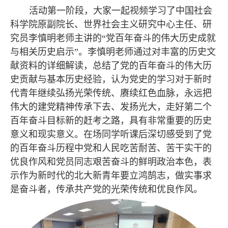
活动第一阶段，大家一起视频学习了中国社会
科学院原副院长、世界社会主义研究中心主任、研
究员李慎明老师主讲的“党百年奋斗的伟大历史成就
与相关历史启示”。李慎明老师通过对丰富的历史文
献资料的详细解读，总结了党的百年奋斗的伟大历
史贡献与基本历史经验，认为党史的学习对于新时
代青年继续弘扬光荣传统、赓续红色血脉，永远把
伟大的建党精神传承下去、发扬光大，走好第二个
百年奋斗目标新的赶考之路，具有非常重要的历史
意义和现实意义。在场同学听课后深切感受到了党
的百年奋斗历程中党和人民吃苦耐苦、苦干实干的
优良作风和党员同志艰苦奋斗的鲜明政治本色，表
示作为新时代的北大新青年要立鸿鹄志，做实事求
是奋斗者，传承共产党的光荣传统和优良作风。