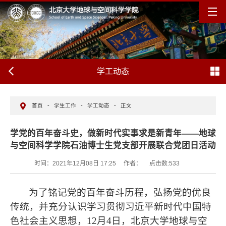
学工动态
首页
-
学生工作
-
学工动态
-
正文
学党的百年奋斗史，做新时代实事求是新青年——地球
与空间科学学院石油博士生党支部开展联合党团日活动
时间：2021年12月08日 17:25
作者：
点击数:
533
为了铭记党的百年奋斗历程，弘扬党的优良
传统，并充分认识学习贯彻习近平新时代中国特
色社会主义思想，
12
月
4
日，北京大学地球与空