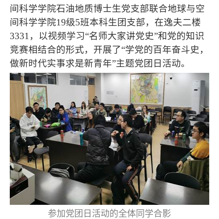
间科学学院石油地质博士生党支部联合地球与空
间科学学院
19
级
5
班本科生团支部，在逸夫二楼
3331
，以视频学习“名师大家讲党史”和党的知识
竞赛相结合的形式，开展了“学党的百年奋斗史，
做新时代实事求是新青年”主题党团日活动。
参加党团日活动的全体同学合影