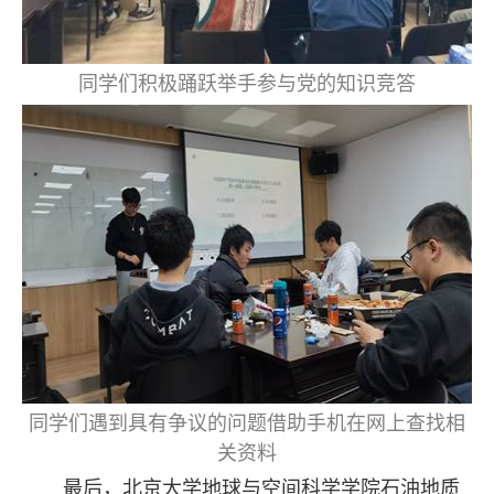
同学们积极踊跃举手参与党的知识竞答
同学们遇到具有争议的问题借助手机在网上查找相
关资料
最后，北京大学地球与空间科学学院石油地质