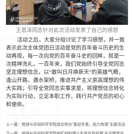
王恩泽同志针对此次活动发表了自己的感想
活动之后，大家分组讨论了学习感想，并一致
表示此次主体党团日活动是党的百年奋斗历史的生
动再现，每一次向党的百年奋斗史的回眸，就是一
次精神洗礼，一百年来，我们党始终引导全党同志
坚定理想信念，以“敢叫日月换新天”的英雄气概，
逢山开路，遇水架桥，推进共产主义崇高理想的伟
大实践；引导全党同志实事求是，将理想信念转化
为实际行动，立足本职工作，践行共产党员的初心
和使命。
上一篇：
地球与空间科学学院成功举办“喜迎冬奥，助力有我”主题活动
下一篇：
地球与空间科学学院岩矿材料博士生党支部开展“永远跟党走”学生党团日联合主题教育系列活动