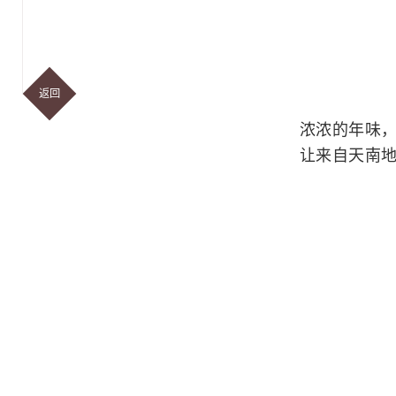
返回
浓浓的年味
让来自天南