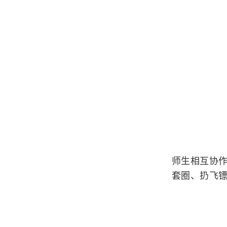
师生相互协
套圈、扔飞