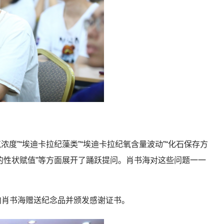
度”“埃迪卡拉纪藻类”“埃迪卡拉纪氧含量波动”“化石保存方
中的性状赋值”等方面展开了踊跃提问。肖书海对这些问题一一
向肖书海赠送纪念品并颁发感谢证书。