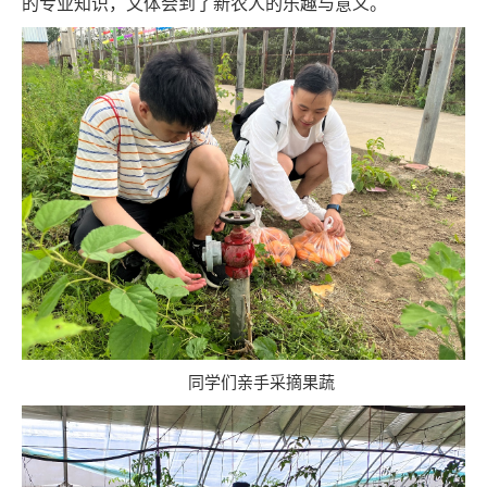
的专业知识，又体会到了新农人的乐趣与意义。
同学们亲手采摘果蔬