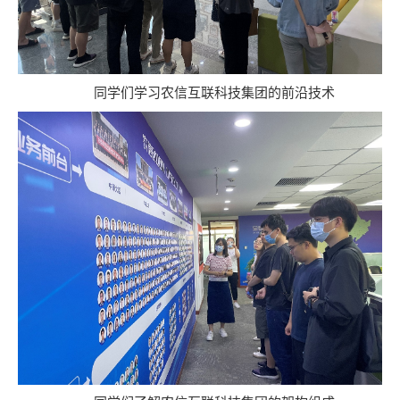
同学们学习农信互联科技集团的前沿技术