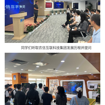
同学们听取农信互联科技集团发展历程并提问