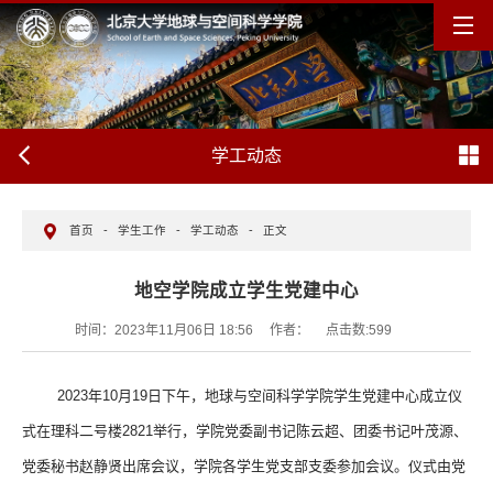
学工动态
首页
-
学生工作
-
学工动态
-
正文
地空学院成立学生党建中心
时间：2023年11月06日 18:56
作者：
点击数:
599
2023
年
10
月
19
日下午，地球与空间科学学院学生党建中心成立仪
式在理科二号楼
2821
举行，学院党委副书记陈云超、团委书记叶茂源、
党委秘书赵静贤出席会议，学院各学生党支部支委参加会议。
仪式由党