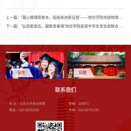
上一篇：
“凝心铸魂筑根本，砥砺奋进新征程”——地空学院地球物理研究生党支部举办爱国教育主题党日活动
下一篇：
“弘扬爱国志，凝聚青春魂”地空学院高君宇学生党支部联合其他两个学生党支部共同举办国庆主题活动
招生
招聘
联系我们
地 址：北京大学逸夫贰楼
邮编：100871
电话：010-62751150
传真：010-62751150