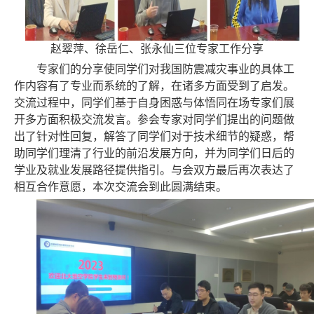
赵翠萍、徐岳仁、张永仙三位专家工作分享
专家们的分享使同学们对我国防震减灾事业的具体工
作内容有了专业而系统的了解，在诸多方面受到了启发。
交流过程中，同学们基于自身困惑与体悟同在场专家们展
开多方面积极交流发言。参会专家对同学们提出的问题做
出了
针对性回复
，
解答了
同学们对于技术细节的
疑惑
，帮
助同学们理清了行业的前沿发展方向，并为同学们
日后的
学业
及就业
发展路径
提供指引。与会双方最后再次表达了
相互合作意愿，本次交流会到此圆满结束
。