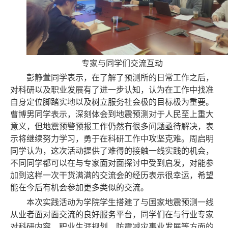
专家与同学们交流互动
彭静萱同学表示，在了解了预测所的日常工作之后，
对科研以及职业发展有了进一步认知，认为在工作中找准
自身定位脚踏实地以及树立服务社会极的目标极为重要。
曹博男同学表示，深刻体会到地震预测对于人民至上重大
意义，但地震预警预报工作仍然有很多问题亟待解决，表
示将继续
努力学习，勇于在科研工作中攻坚克难
。周启明
同学认为，这次活动提供了难得的接触一线实践的机会，
不同同学都可以在与专家面对面探讨中受到启发，对能参
加到这样一次干货满满的交流会的经历表示很幸运，希望
能在今后有机会参加更多类似的交流。
本次实践活动为学院学生搭建了与国家地震预测一线
从业者面对面交流的良好服务平台，同学们在与行业专家
对科研内容、职业生涯规划、防震减灾事业发展等方面的