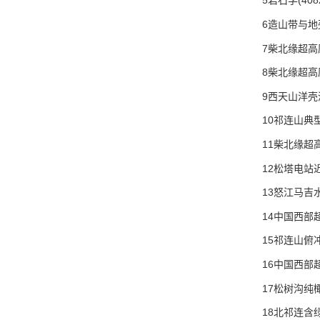
5岩石学(408
6造山带与地壳演
7柴北缘超高压
8柴北缘超高压
9西天山洋壳深
10祁连山典型
11柴北缘超高
12松塔电站
13怒江马吉水
14中国西部超高
15祁连山俯冲
16中国西部超
17松树沟纯橄
18北祁连含绿