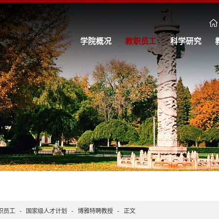
学院概况
教职员工
科学研究
职员工
-
国家级人才计划
-
博雅特聘教授
-
正文