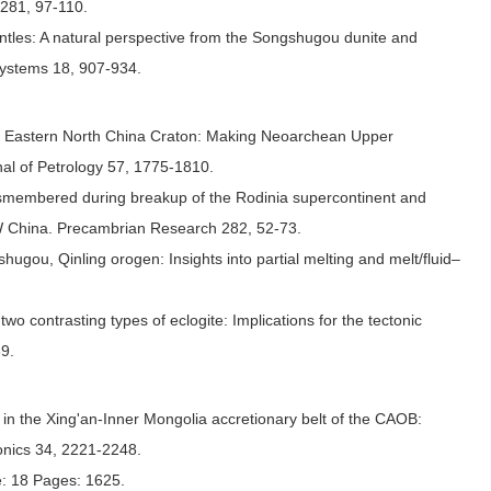
–281, 97-110.
mantles: A natural perspective from the Songshugou dunite and
systems 18, 907-934.
 the Eastern North China Craton: Making Neoarchean Upper
rnal of Petrology 57, 1775-1810.
 dismembered during breakup of the Rodinia supercontinent and
NW China. Precambrian Research 282, 52-73.
gshugou, Qinling orogen: Insights into partial melting and melt/fluid–
wo contrasting types of eclogite: Implications for the tectonic
9.
s in the Xing'an-Inner Mongolia accretionary belt of the CAOB:
tonics 34, 2221-2248.
ue: 18 Pages: 1625.