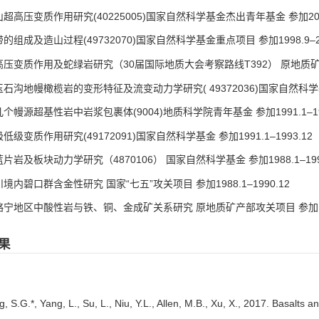
超高压变质作用研究(40225005)国家自然科学基金杰出青年基金 参加2004.
的组成及造山过程(49732070)国家自然科学基金重点项目 参加1998.9–20
压变质作用及蛇绿岩研究（30届国际地质大会考察路线T392） 原地质矿产部 主
石沟地幔橄榄岩的变形特征及流变动力学研究( 49372036)国家自然科学基金 主
个幔源超基性岩中岩浆包裹体(9004)地质科学院青年基金 参加1991.1–199
低级变质作用研究(49172091)国家自然科学基金 参加1991.1–1993.12
片岩及板块动力学研究（4870106） 国家自然科学基金 参加1988.1–199
境内碧口群含金性研究 国家“七五”攻关项目 参加1988.1–1990.12
略宁地区中酸性岩与铁、铜、金成矿关系研究 原地质矿产部攻关项目 参加1988.
果
, S.G.*, Yang, L., Su, L., Niu, Y.L., Allen, M.B., Xu, X., 2017. Basalts a