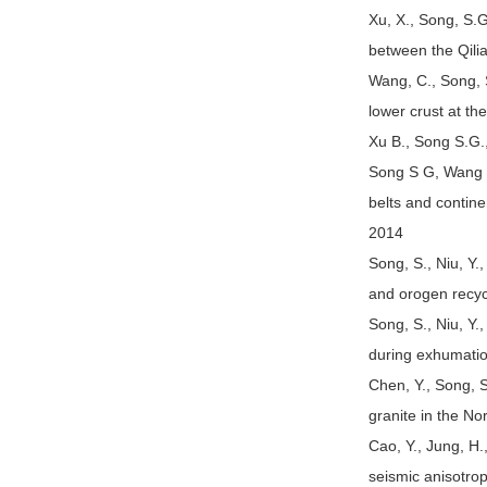
Xu, X., Song, S.G
between the Qili
Wang, C., Song, S
lower crust at th
Xu B., Song S.G.,
Song S G, Wang M
belts and contin
2014
Song, S., Niu, Y.
and orogen recyc
Song, S., Niu, Y.
during exhumatio
Chen, Y., Song, S
granite in the N
Cao, Y., Jung, H.
seismic anisotro