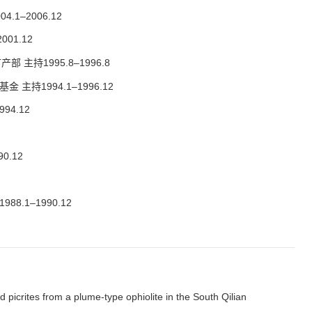
1–2006.12
01.12
持1995.8–1996.8
持1994.1–1996.12
4.12
0.12
1–1990.12
nd picrites from a plume-type ophiolite in the South Qilian