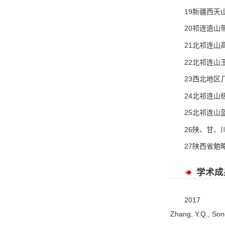
19新疆西天山
20祁连造山带
21北祁连山高
22北祁连山玉
23西北地区几
24北祁连山极
25北祁连山蓝
26陕、甘、川
27陕西省勉
学术成
2017
Zhang, Y.Q., Song