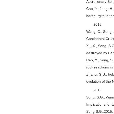
Accretionary Bel
Cao, Y., Jung, H.
harzburgite in t
2016
Wang, C., Song, 
Continental Crust
Xu, X., Song, S.G
destroyed by Ear
Cao, Y., Song, S.G
rock reactions in
Zhang, G.B., Irel
evolution of the
2015
Song, S.G., Wang,
Implications for 
Song S.G.,2015. E