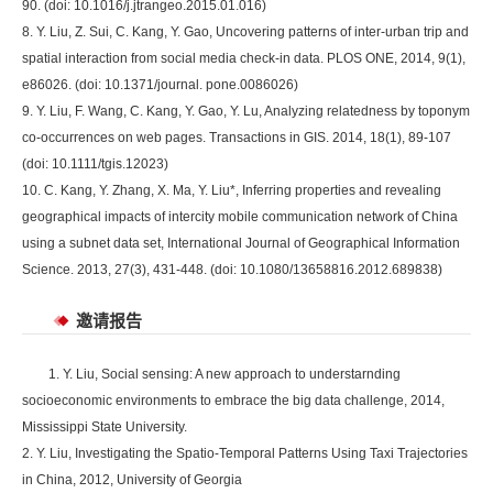
90. (doi: 10.1016/j.jtrangeo.2015.01.016)
8. Y. Liu, Z. Sui, C. Kang, Y. Gao, Uncovering patterns of inter-urban trip and
spatial interaction from social media check-in data. PLOS ONE, 2014, 9(1),
e86026. (doi: 10.1371/journal. pone.0086026)
9. Y. Liu, F. Wang, C. Kang, Y. Gao, Y. Lu, Analyzing relatedness by toponym
co-occurrences on web pages. Transactions in GIS. 2014, 18(1), 89-107
(doi: 10.1111/tgis.12023)
10. C. Kang, Y. Zhang, X. Ma, Y. Liu*, Inferring properties and revealing
geographical impacts of intercity mobile communication network of China
using a subnet data set, International Journal of Geographical Information
Science. 2013, 27(3), 431-448. (doi: 10.1080/13658816.2012.689838)
邀请报告
1. Y. Liu, Social sensing: A new approach to understarnding
socioeconomic environments to embrace the big data challenge, 2014,
Mississippi State University.
2. Y. Liu, Investigating the Spatio-Temporal Patterns Using Taxi Trajectories
in China, 2012, University of Georgia