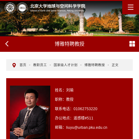
博雅特聘教授
首页
-
教职员工
-
国家级人才计划
-
博雅特聘教授
-
正文
姓名：刘瑜
职称：教授
联系电话：01062753220
办公地点：遥感楼#511
邮箱：liuyu@urban.pku.edu.cn