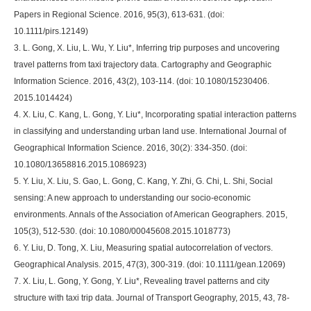
Papers in Regional Science. 2016, 95(3), 613-631. (doi:
10.1111/pirs.12149)
3. L. Gong, X. Liu, L. Wu, Y. Liu*, Inferring trip purposes and uncovering
travel patterns from taxi trajectory data. Cartography and Geographic
Information Science. 2016, 43(2), 103-114. (doi: 10.1080/15230406.
2015.1014424)
4. X. Liu, C. Kang, L. Gong, Y. Liu*, Incorporating spatial interaction patterns
in classifying and understanding urban land use. International Journal of
Geographical Information Science. 2016, 30(2): 334-350. (doi:
10.1080/13658816.2015.1086923)
5. Y. Liu, X. Liu, S. Gao, L. Gong, C. Kang, Y. Zhi, G. Chi, L. Shi, Social
sensing: A new approach to understanding our socio-economic
environments. Annals of the Association of American Geographers. 2015,
105(3), 512-530. (doi: 10.1080/00045608.2015.1018773)
6. Y. Liu, D. Tong, X. Liu, Measuring spatial autocorrelation of vectors.
Geographical Analysis. 2015, 47(3), 300-319. (doi: 10.1111/gean.12069)
7. X. Liu, L. Gong, Y. Gong, Y. Liu*, Revealing travel patterns and city
structure with taxi trip data. Journal of Transport Geography, 2015, 43, 78-