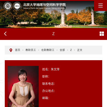
Z
首页
-
教职员工
-
在职教职工
-
全部
-
Z
-
正文
姓名：朱文萍
职称：
联系电话：
办公地点：
邮箱：