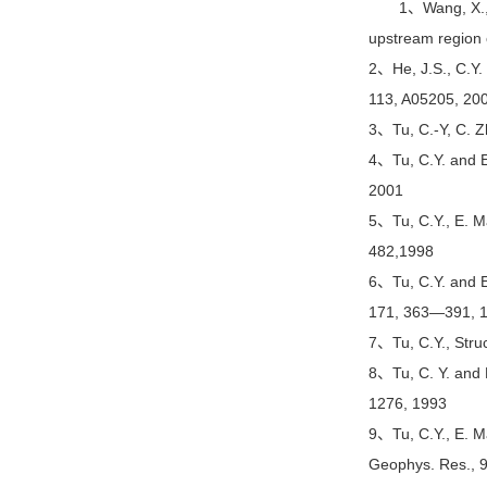
1、Wang, X., 
upstream region 
2、He, J.S., C.Y. 
113, A05205, 20
3、Tu, C.-Y, C. Zh
4、Tu, C.Y. and E
2001
5、Tu, C.Y., E. M
482,1998
6、Tu, C.Y. and E.
171, 363—391, 
7、Tu, C.Y., Stru
8、Tu, C. Y. and 
1276, 1993
9、Tu, C.Y., E. M
Geophys. Res., 