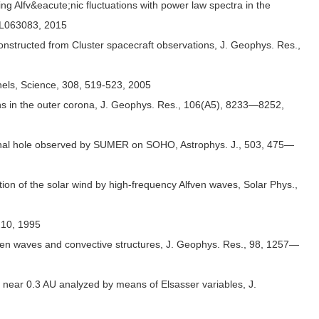
 Alfv&eacute;nic fluctuations with power law spectra in the
5GL063083, 2015
constructed from Cluster spacecraft observations, J. Geophys. Res.,
nnels, Science, 308, 519-523, 2005
ns in the outer corona, J. Geophys. Res., 106(A5), 8233—8252,
oronal hole observed by SUMER on SOHO, Astrophys. J., 503, 475—
ion of the solar wind by high-frequency Alfven waves, Solar Phys.,
210, 1995
fven waves and convective structures, J. Geophys. Res., 98, 1257—
near 0.3 AU analyzed by means of Elsasser variables, J.