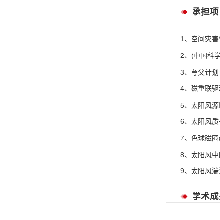
承担项
1、空间灾害性
2、(中国科学技
3、夸父计划 基
4、磁重联驱动
5、太阳风源区
6、太阳风质子
7、色球磁圈起
8、太阳风中阿
9、太阳风湍流
学术成