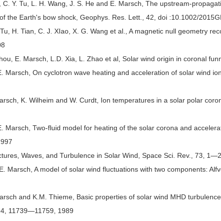
C. Y. Tu, L. H. Wang, J. S. He and E. Marsch, The upstream-propagating
of the Earth's bow shock, Geophys. Res. Lett., 42, doi :10.1002/201
Tu, H. Tian, C. J. XIao, X. G. Wang et al., A magnetic null geometry re
08
ou, E. Marsch, L.D. Xia, L. Zhao et al, Solar wind origin in coronal fu
. Marsch, On cyclotron wave heating and acceleration of solar wind io
arsch, K. Wilheim and W. Curdt, Ion temperatures in a solar polar c
 Marsch, Two-fluid model for heating of the solar corona and accelerat
1997
ctures, Waves, and Turbulence in Solar Wind, Space Sci. Rev., 73, 1—
E. Marsch, A model of solar wind fluctuations with two components: Al
arsch and K.M. Thieme, Basic properties of solar wind MHD turbulence 
94, 11739—11759, 1989