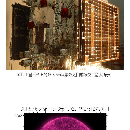
图
1
卫星平台上的
46.5 nm
极紫外太阳成像仪（箭头所示）