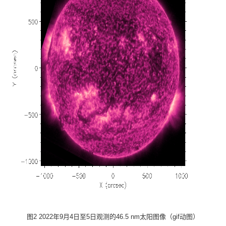
图
2 2022
年
9
月
4
日至
5
日观测的
46.5 nm
太阳图像（
gif
动图）