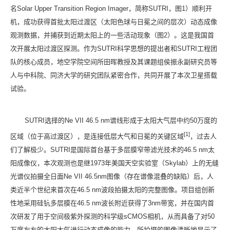
名
Solar Upper Transition Region Imager
，简称
SUTRI
，图
1
）顺利开
机，成功获得首批太阳过渡区（太阳色球与日冕之间的层次）动态成像
观测数据，并捕获到近期太阳上的一些活动现象（图
2
）。这是我国首
次开展太阳过渡区探测。作为
SUTRI
科学思想的提出者和
SUTRI
工程团
队的核心成员，地空学院空间所田晖教授及其课题组侯振永副研究员等
人与中科院、同济大学的研究团队紧密合作，共同开展了本次卫星搭载
试验。
SUTRI
选择的
Ne VII 46.5 nm
谱线形成于太阳大气层中约
50
万度的
[1]
区域（位于高过渡区），是连接低层大气和日冕的关键区域
，过去人
们了解极少。
SUTRI
是国际首台基于多层膜窄带滤光技术的
46.5 nm
太
阳成像仪，本次观测也是继
1973
年美国天空实验室（
Skylab
）上的无缝
光谱仪拍摄全日面
Ne VII 46.5nm
图像（存在谱像混叠的缺陷）后，人
类近半个世纪来首次在
46.5 nm
波段拍摄太阳的完整图像。项目组创新
性地采用硅钪多层膜在
46.5 nm
波长附近获得了
3nm
带宽，并在国内首
次研发了用于空间极紫外探测的科学级
sCMOS
相机，从而具备了对
50
万度左右的太阳大气进行动态成像的能力。所拍摄的图像清晰地显示了