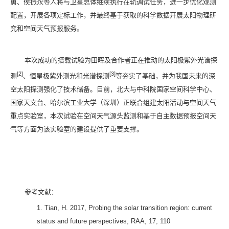
勇、侯振永等人将与卫星总体继续执行在轨调试任务，进一步优化观测
配置，开展各项定标工作，并最终基于获取的科学数据开展太阳物理研
究和空间天气预报服务。
本次成功的搭载试验为田晖及合作者正在推动的太阳极紫外光谱探
[2]
[3]
测
、恒星极紫外测光和光谱探测
等夯实了基础，并为我国未来的深
空太阳探测强化了技术储备。目前，北大与中科院国家空间科学中心、
国家天文台、哈尔滨工业大学（深圳）正联合组建太阳活动与空间天气
重点实验室，本次试验在空间天气源头监测和基于自主数据预报空间天
气等方面为该实验室的建设提供了重要支撑。
参考文献：
1.
Tian, H. 2017, Probing the solar transition region: current
status and future perspectives, RAA, 17, 110