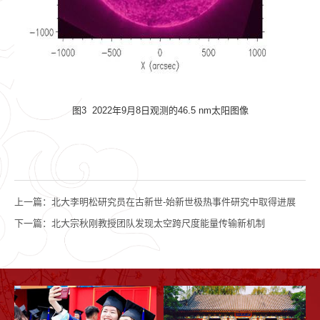
图
3 2022
年
9
月
8
日观测的
46.5 nm
太阳图像
上一篇：
北大李明松研究员在古新世-始新世极热事件研究中取得进展
下一篇：
北大宗秋刚教授团队发现太空跨尺度能量传输新机制