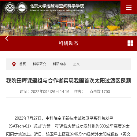
科研动态
首页
-
科学研究
-
科研动态
-
正文
我院田晖课题组与合作者实现我国首次太阳过渡区探测
时间：2022年09月26日 14:16
作者：
点击数:
1703
2022
年
7
月
27
日，中科院空间新技术试验卫星系列首发星
（
SATech-01
）通过
“
力箭一号
”
运载火箭成功发射到约
500
公里高度的太
阳同步轨道上。近日，该卫星上搭载的
46.5nm
极紫外太阳成像仪（英文