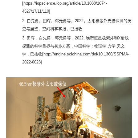
[https://iopscience.iop.org/article/10.1088/1674-
4527/17/11/110]
2.
白先勇，田晖，邓元勇等，
2022
，太阳极紫外光谱探测的历
史与展望，空间科学学报，已接收
3.
田晖，白先勇，邓元勇等，2022,
晚型恒星极紫外和X
射线
探测的科学目标与初步方案，中国科学：物理学
力学
天文
学，已接收
[
http://engine.scichina.com/doi/10.1360/SSPMA-
2022-0023
]