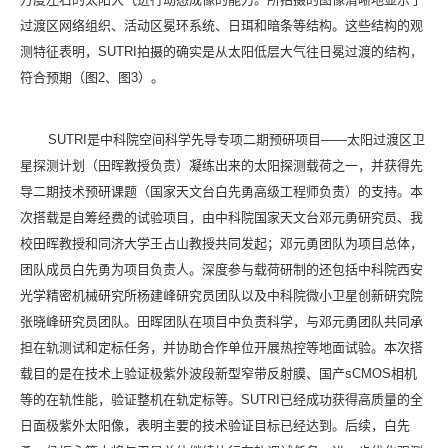
过渡区网络组织、活动区冕环系统、日珥和暗条等结构。这些结构的观
测特征表明，
SUTRI
拍摄的确实是从太阳低层大气往日冕过渡的结构，
符合预期（图
2
、图
3
）。
SUTRI
是中科院空间科学先导专项二期预研项目——太阳过渡区卫
星探测计划（田晖教授负责）凝练出来的太阳探测载荷之一，并获得先
导二期技术预研课题（国家天文台白先勇高级工程师负责）的支持。本
次搭载是自筹经费的试验项目，由中科院国家天文台邓元勇研究员、我
校田晖教授和同济大学王占山教授共同发起；邓元勇团队为项目总体，
团队成员白先勇为项目负责人。深度参与载荷研制的还包括中科院西安
光学精密机械研究所杨建峰研究员团队以及中科院微小卫星创新研究院
张晓峰研究员团队。田晖团队在项目中负责科学，与邓元勇团队共同承
担在轨测试和定标任务，并协助合作单位开展热控等地面试验。本次搭
载目的是在技术上验证极紫外波段新型窄带反射膜、国产
sCMOS
相机
等的在轨性能，验证整机在轨定标等。
SUTRI
已经成功获得高质量的全
日面极紫外太阳像，表明主要的技术验证目标已经达到。后续，白先