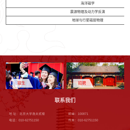
海洋磁学
震源物理及动力学反演
地球与行星磁层物理
招生
招聘
联系我们
地 址：北京大学逸夫贰楼
邮编：100871
电话：010-62751150
传真：010-62751150