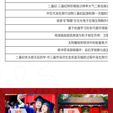
二叠纪-三叠纪转折期高分辨率大气二氧化碳浓度
中生代海生爬行动物三叠纪起源和第一次辐射及其
地表“矿物膜”日光光电子在微生物胞外传
基于机器学习的多尺度环境磁学
地球磁层超低频波与粒子相互作用：卫星观
太阳耀斑和喷流中的能量离子和
俯冲带深部碳循环：岩石学观察与高温高
二叠纪末大绝灭后的早-中三叠世海洋生态系复苏辐射过程中海生爬行动物
招生
招聘