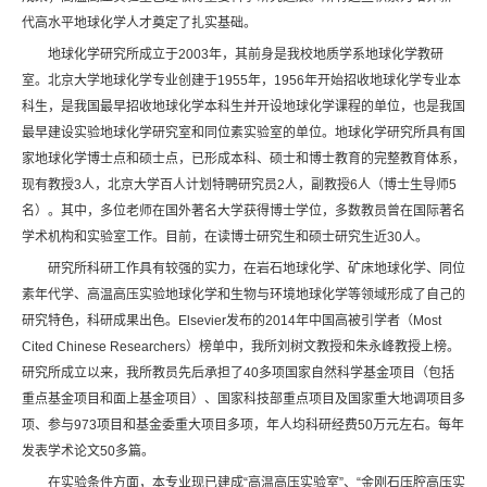
代高水平地球化学人才奠定了扎实基础。
地球化学研究所成立于2003年，其前身是我校地质学系地球化学教研
室。北京大学地球化学专业创建于1955年，1956年开始招收地球化学专业本
科生，是我国最早招收地球化学本科生并开设地球化学课程的单位，也是我国
最早建设实验地球化学研究室和同位素实验室的单位。地球化学研究所具有国
家地球化学博士点和硕士点，已形成本科、硕士和博士教育的完整教育体系，
现有教授3人，北京大学百人计划特聘研究员2人，副教授6人（博士生导师5
名）。其中，多位老师在国外著名大学获得博士学位，多数教员曾在国际著名
学术机构和实验室工作。目前，在读博士研究生和硕士研究生近30人。
研究所科研工作具有较强的实力，在岩石地球化学、矿床地球化学、同位
素年代学、高温高压实验地球化学和生物与环境地球化学等领域形成了自己的
研究特色，科研成果出色。Elsevier发布的2014年中国高被引学者（Most
Cited Chinese Researchers）榜单中，我所刘树文教授和朱永峰教授上榜。
研究所成立以来，我所教员先后承担了40多项国家自然科学基金项目（包括
重点基金项目和面上基金项目）、国家科技部重点项目及国家重大地调项目多
项、参与973项目和基金委重大项目多项，年人均科研经费50万元左右。每年
发表学术论文50多篇。
在实验条件方面，本专业现已建成“高温高压实验室”、“金刚石压腔高压实