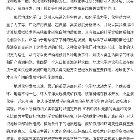
球物理学一起，构成地球科学的支柱。地球化学在研究和解决人类环境、灾害
防治、资源开发、国土规划等相关领域中发挥着越来越重要的作用。
现代地球化学已广泛引入先进的科学理论，如化学热力学、化学动力学、
量子力学等，广泛应用微量、超微量、高灵敏度分析技术，并配以实验模拟和
计算机模拟技术等来精细化研究自然地质现象，具有独立的科学实验体系和理
论创新体系。正是由于地球化学学科的迅速发展，地球科学从早期的描述性阶
段演变到目前趋于定量表述的阶段。这种演变使我们对地球的形成与演化的认
识更为理性，从而可以更准确地预测各种地质事件、解决人类生活面临的环境
和矿产资源问题。我国是一个人口和资源消耗大国，地球化学理论和实践在解
决当前国民经济发展中遇到的关键问题方面已经发挥着重要作用，地球化学人
才具有广阔的发展空间和施展舞台。
地球化学发展迅速，最近的重要进展包括：化学地球动力学、全球碳循
环、地幔不均一性、环太平洋大规模成矿作用、核废料储存技术开发、火星演
化等。近20年来，绝大多数地质学研究进展均在地球化学理论和实践推动下
实现。世界上所有的相关实验室均以测定岩石-矿石中各种元素的含量和同位
素比值为主要目标地球化学实验模拟研究（包括地球化学模拟计算研究）对认
识地球深部物质组成、极端条件下的地质过程、成矿作用和环境变迁具有重要
的理论意义。我所自主设计开发的金刚石压腔高压实验技术已经取得多项研究
成果；高温高压实验室已经取得重要科学研究进展。所有这些积累为培养新一