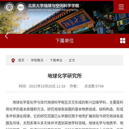
下属单位
首页
-
学院概况
-
下属单位
-
正文
地球化学研究所
时间：2021年10月20日 11:16
作者：
点击数:
5748
地球化学是化学与现代地球科学相互交叉形成的新兴边缘学科，主要是利
用化学的基本原理和方法，研究地球各层圈的基本物质组成、结构构造、形成
条件和演化规律。它的研究范围已从早期仅限于地壳扩展到现今研究地球各层
圈及月球、太阳系等众多天体并滲透到其他学科领域。地球化学与地质学、地