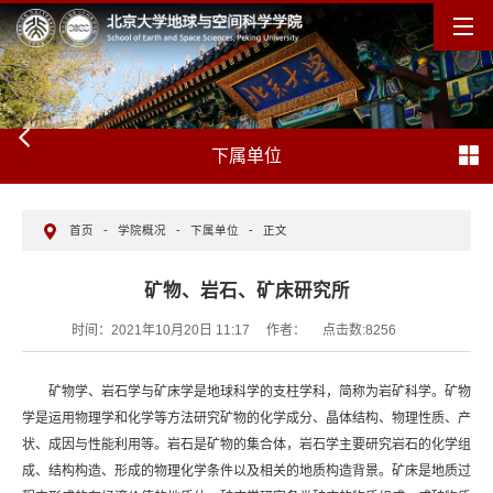
下属单位
首页
-
学院概况
-
下属单位
-
正文
矿物、岩石、矿床研究所
时间：2021年10月20日 11:17
作者：
点击数:
8256
矿物学、岩石学与矿床学是地球科学的支柱学科，简称为岩矿科学。矿物
学是运用物理学和化学等方法研究矿物的化学成分、晶体结构、物理性质、产
状、成因与性能利用等。岩石是矿物的集合体，岩石学主要研究岩石的化学组
成、结构构造、形成的物理化学条件以及相关的地质构造背景。矿床是地质过