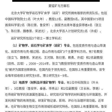
菱锰矿与方解石
北京大学矿物学岩石学矿床学（岩矿）研究所拥有雄厚的师资队伍，包括
中国科学院院士1名（叶大年）、教授12名、副教授6名。其中国家973项目
首席科学家2名（陈衍景、鲁安怀）、国家杰出青年基金获得者4名（张立
飞、陈衍景、魏春景、宋述光），北京大学百人计划研究员1名（许成）。
岩矿研究所包括3个硕士－博士学科点：
（1）矿物学、岩石学与矿床学（岩矿）专业
，包括变质作用与造山带演
化、岩浆作用与壳-幔过程、造山作用与成矿3个主要学科方向，有7名教授
（张立飞、魏春景、宋述光、王河锦、陈衍景、赖勇、许成）和2名副教授
（田伟、吕增）。2008－2014年，张立飞教授领导的“变质作用与造山带演
化”被评为国家创新群体，在国内处于领先地位，在国际上有重要影响，该专
业每年招收硕士研究生6名，博士研究生8－9名。
（2）地质学（材料及环境矿物学）专业
，有1位中科院院士（叶大
年）、3位教授（鲁安怀、秦善、传秀云）和2位副教授（王长秋、李艳）。
在传统矿物学的资源属性基础上，研究现代矿物学的材料属性与环境属性，开
发利用矿物的有用性能，研发矿物记录、影响、评价与治理环境功能。近年
来，在矿物与微生物交互作用领域形成研究特色，在国际上有重要影响。鲁安