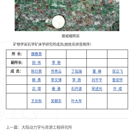
挪威榴辉岩
矿物学岩石学矿床学研究所成员(按姓名拼音顺序）
所 长:
魏春景
副所长:
田 伟
李 艳
成 员：
陈衍景
传秀云
丁竑瑞
董 琳
张立飞
赖 勇
李文博
李 扬
刘平平
鲁安怀
吕 增
秦 善
石开波
宋述光
许 成
王长秋
吴朝东
叶大年
上一篇：
大陆动力学与资源工程研究所