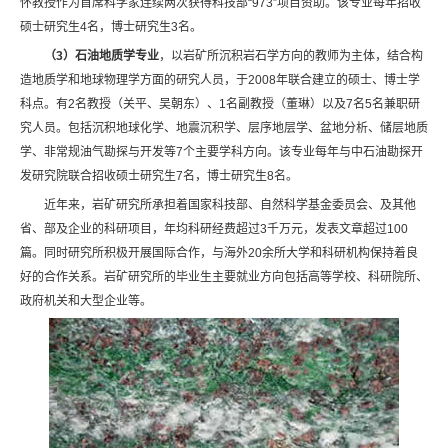
怀教授作为首席科学家连续两次获得科技部“973”项目资助。该专业每年招收
硕士研究生4名，博士研究生3名。
（3）石油地质学专业
，以岩矿所沉积岩石学方向的教师为主体，结合构
造地质学和地球物理学方面的研究人员，于2008年联合建立的硕士、博士学
科点。有2名教授（关平、吴朝东）、1名副教授（董琳）以及7名5名兼职研
究人员。包括沉积地球化学、地震沉积学、层序地层学、盆地分析、储层地质
学、非常规油气勘探与开发等7个主要学科方向。该专业每年与中石油勘探开
发研究院联合招收硕士研究生7名，博士研究生8名。
近年来，岩矿研究所承担着国家科技部、自然科学基金委员会、及其他
省、部及企业的科研项目，年均科研经费超过3千万元，发表文章超过100
篇。同时研究所积极开展国际合作，与海外20余所大学和科研机构保持着良
好的合作关系。岩矿研究所的毕业生主要就业方向包括高等学校、科研院所、
政府机关和大型企业等。