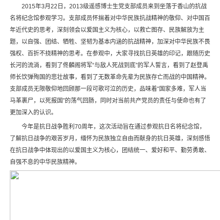
2015年3月22日，2013级遥感博士生党支部成员来到坐落于香山的抗战
名将纪念馆参观学习。支部成员怀揣着对中华民族抗战精神的敬仰、对中国百
年近代史的思考，深刻领会以爱国主义为核心，以救亡图存、民族解放为主
题，以自强、团结、牺牲、坚韧为基本内涵的抗战精神，加深对中华民族不畏
强权、百折不挠精神的思考。在参观中，大家寻找抗日英雄的印记，跟随历史
长河的流淌，看到了佟麟阁将军“与敌人死战到底”的军人誓言，看到了赵登禹
师长饮弹殉国的悲壮故事，看到了无数革命先辈为民族存亡而战的中国精神。
支部成员无限敬仰地回顾那一段可歌可泣的历史，品味着“国家多难，军人当
马革裹尸，以死报国”的荡气回肠，同时对当前共产党员的责任与使命也有了
更加深入的认识。
今年是抗日战争胜利70周年，这次活动旨在通过参观抗日名将纪念馆，
了解抗日战争的艰苦岁月，缅怀为民族独立自由而献身的抗日英雄，深刻感悟
在抗日战争中体现出的以爱国主义为核心，团结统一、爱好和平、勤劳勇敢、
自强不息的中华民族精神。