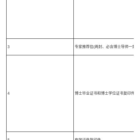
3
专家推荐信(两封、必含博士导师一封)
4
博士毕业证书和博士学位证书复印件