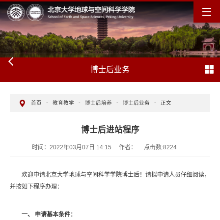
博士后业务
首页
-
教育教学
-
博士后培养
-
博士后业务
-
正文
博士后进站程序
时间：2022年03月07日 14:15
作者：
点击数:
8224
欢迎申请北京大学地球与空间科学学院博士后！请拟申请人员仔细阅读，
并按如下程序办理：
一、 申请基本条件：