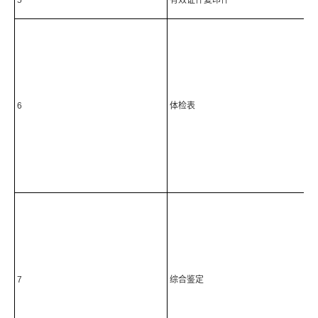
5
有效证件复印件
6
体检表
7
综合鉴定