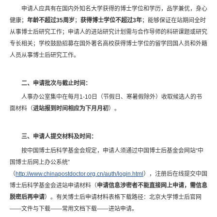
申请人应具有在国内外知名大学获得的博士学位和学历，品学兼优，身心
健康；
年龄不超过35周岁
；
获得博士学位不超过3年
；能够保证在站期间全时
从事博士后研究工作；申请人的进站研究计划需与合作导师的科研课题或研究
专长相关；学校鼓励招募在国外著名高校获得博士学位的留学回国人员和外籍
人员从事博士后研究工作。
二
、
申请批次与截止时间：
人事办公室集中在每月1-10日（节假日、寒暑假除外）收取候选人的书
面材料（
进站报到时间相应为下月月初
）。
三、申请人提交材料及时间：
按中国博士后科学基金会规定，申请人须通过中国博士后基金会网站“中
国博士后网上办公系统”
（
http://www.chinapostdoctor.org.cn/auth/login.html
），注册后在线提交中国
博士后科学基金会进站申请材料（
申请信息涉密者不能直接网上申请，需信息
脱密后再申请
）。有关博士后申请材料表格下载路径：北京大学博士后官网
——文件与下载——常用文档下载——进站申请。