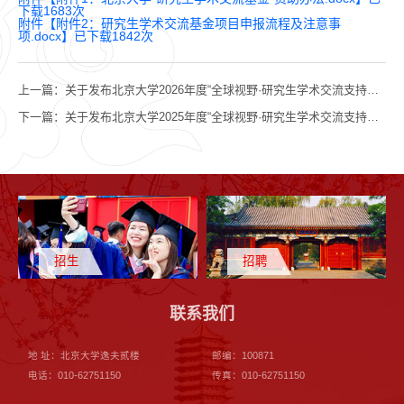
下载
1683
次
附件【
附件2：研究生学术交流基金项目申报流程及注意事
项.docx
】已下载
1842
次
上一篇：
关于发布北京大学2026年度“全球视野·研究生学术交流支持计划” ——“国家建设高水平大学公派研究生项目”及相关留学项目实施方案的通知
下一篇：
关于发布北京大学2025年度“全球视野·研究生学术交流支持计划” ——“国家建设高水平大学公派研究生项目”及相关留学项目实施方案的通知
招生
招聘
联系我们
地 址：北京大学逸夫贰楼
邮编：100871
电话：010-62751150
传真：010-62751150