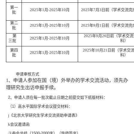
第一
2025
年
1
月
-2025
年
10
月
2025
年
7
月
3
日前（学术交流完
批
第二
2025
年
1
月
-2025
年
10
月
2025
年
9
月
1
日前（学术交流完
批
第
2025
年
9
月
26
日前（学术交流
2025
年
1
月
-2025
年
10
月
三批
料）
第四
2025
年
10
月
21
日前（学术交
2025
年
1
月
-2025
年
10
月
批
料）
四、
申请审核方式
1
、申请人参加在国（境）外举办的学术交流活动，须先办
理研究生出访申报手续。
2
、申请人须在每一批次截止日期之前提交如下纸版材料：
（
1
）高水平国际学术会议提交材料：
j
《北京大学研究生学术交流资助申请表》
k
会议邀请函
③参会总结（
1500-2000
字）（导师签字）