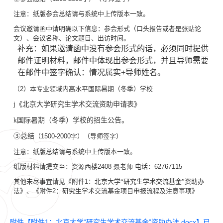
注意：纸版参会总结请与系统中上传版本一致。
会议邀请函中请明确以下信息：参会形式（口头报告或者是张贴论
文）、会议名称、论文题目、出访时间。
补充：如果邀请函中没有参会形式的话，必须同时提供
邮件证明材料，邮件中体现出参会形式，并且导师需要
在邮件中签字确认：情况属实
+
导师姓名。
（
2
）本专业领域内高水平国际暑期（冬季）学校
《北京大学研究生学术交流资助申请表》
j
国际暑期（冬季）学校的招生公告。
k
③总结
（
1500-2000
字）（导师签字）
注意：纸版总结请与系统中上传版本一致。
纸版材料请提交至：资源西楼
2408
聂老师
电话：
62767115
其他未尽事宜请见《附件
1
：北京大学
“
研究生学术交流基金
”
资助办
法》、《附件
2
：研究生学术交流基金项目申报流程及注意事项》
附件【
附件1：北京大学“研究生学术交流基金”资助办法.docx
】已