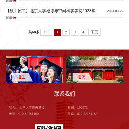
详细
【硕士招生】北京大学地球与空间科学学院2023年应试硕士、港澳台硕士、留学生硕士复试通知
2023-03-22
详细
上页
1
2
3
4
下页
共68条
招生
招聘
联系我们
地 址：北京大学逸夫贰楼
邮编：100871
电话：010-62751150
传真：010-62751150