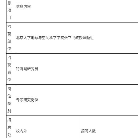
息
信息内容
项
目
招
聘
北京大学地球与空间科学学院张立飞教授课题组
单
位
招
聘
特聘副研究员
岗
位
岗
位
专职研究岗位
类
别
招
聘
校内外
招聘人数
范