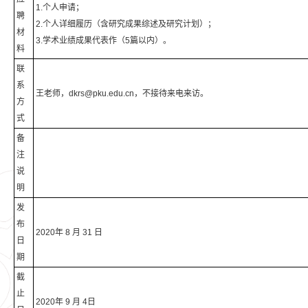
1.个人申请；
聘
2.个人详细履历（含研究成果综述及研究计划）；
材
3.学术业绩成果代表作（5篇以内）。
料
联
系
王老师，dkrs@pku.edu.cn，不接待来电来访。
方
式
备
注
说
明
发
布
2020年 8 月 31 日
日
期
截
止
2020年 9 月 4日