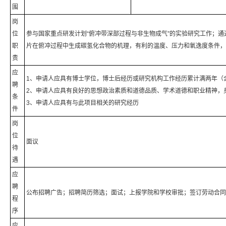
围
岗
位
参与国家重点研发计划“俯冲带深部过程与非生物成气”的实验研究工作；
职
片在俯冲过程中生成碳氢化合物的机理，有利的温度、压力和氧逸度条件，
责
应
1、申请人应具有博士学位，博士后经历或研究机构工作经历累计满两年（
聘
2、申请人应具有良好的思想政治素质和道德品质、学术道德和职业精神，
条
3、申请人应具有与此项目相关的研究经历
件
岗
位
面议
待
遇
应
聘
公布招聘广告；招聘简历筛选；面试；上报学院和学校审批；签订劳动合同
程
序
应