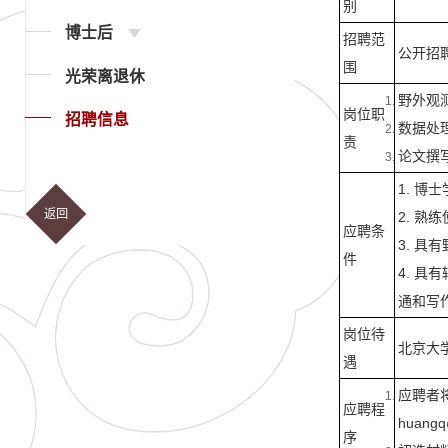
别
博士后
招聘范
公开招
围
光荣离退休
野外观
岗位职
招聘信息
数据处
责
论文撰
1. 博
返回
2. 熟练
应聘条
3. 具
件
4. 
通和写
岗位待
北京大
遇
应聘者
应聘程
huangq
序