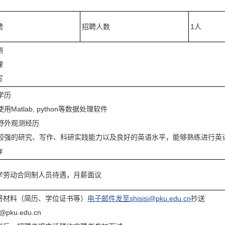
聘
招聘人数
1人
测
理
写
士学历
使用Matlab, python等数据处理软件
有野外观测经历
具有较强的研究、写作、科研实践能力以及良好的英语水平，能够熟练进行英
作
学劳动合同制人员待遇，月薪面议
将材料（简历、学位证书等）
电子邮件发至shisisi@pku.edu.cn
抄送
@pku.edu.cn