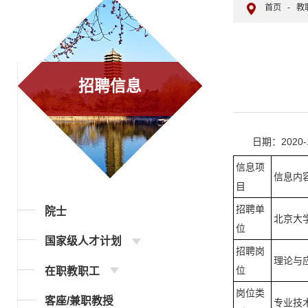
首页
-
教
招聘信息
日期：2020-1
信息项
信息内
目
招聘单
院士
北京大
位
国家级人才计划
招聘岗
理论与
位
在职教职工
岗位类
客座/兼职教授
专业技