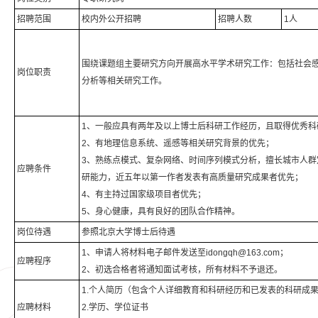
招聘范围
校内外公开招聘
招聘人数
1人
围绕课题组主要研究方向开展高水平学术研究工作：包括社会
岗位职责
分析等相关研究工作。
1、一般应具有两年及以上博士后科研工作经历，且取得优秀科
2、有地理信息系统、遥感等相关研究背景的优先；
3、熟练点模式、复杂网络、时间序列模式分析，擅长城市人群
应聘条件
研能力，近五年以第一作者发表有高质量研究成果者优先；
4、有主持过国家级项目者优先；
5、身心健康，具有良好的团队合作精神。
岗位待遇
参照北京大学博士后待遇
1、申请人将材料电子邮件发送至idongqh@163.com；
应聘程序
2、初选合格者将通知面试考核，所有材料不予退还。
1.个人简历（包含个人详细教育和科研经历和已发表的科研成
应聘材料
2.学历、学位证书