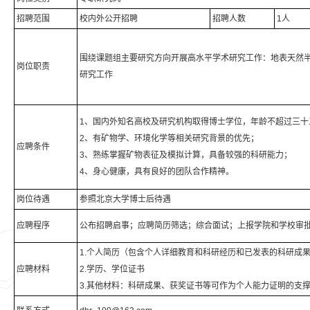
招聘范围
校内外公开招聘
招聘人数
1人
围绕课题组主要研究方向开展高水平学术研究工作：地表天然
岗位职责
研究工作
1、国内外知名高校及研究机构取得博士学位，年龄不超过三十
2、有矿物学、环境化学等相关研究背景的优先；
应聘条件
3、熟练掌握矿物表征及模拟计算，具备较强的科研能力；
4、身心健康，具有良好的团队合作精神。
岗位待遇
参照北京大学博士后待遇
应聘程序
公布招聘启事；应聘简历筛选；综合面试；上报学院和学校审
1.个人简历（包含个人详细教育和科研经历和已发表的科研成
应聘材料
2.学历、学位证书
3.其他材料：科研成果、获奖证书等可作为个人能力证明的支