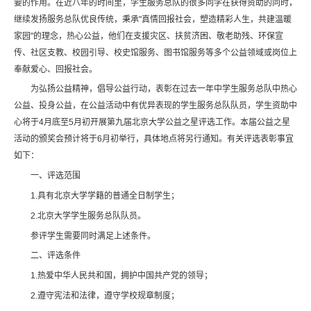
要的作用。在近八年的时间里，学生服务总队的很多同学在获得资助的同时，
继续发扬服务总队优良传统，秉承"真情回报社会，塑造精彩人生，共建温暖
家园"的理念，热心公益，他们在支援灾区、扶贫济困、敬老助残、环保宣
传、社区支教、校园引导、校史馆服务、图书馆服务等多个公益领域或岗位上
奉献爱心、回报社会。
为弘扬公益精神，倡导公益行动，表彰在过去一年中学生服务总队中热心
公益、投身公益，在公益活动中有优异表现的学生服务总队队员，学生资助中
心将于4月底至5月初开展第九届北京大学公益之星评选工作。本届公益之星
活动的颁奖会预计将于6月初举行，具体地点将另行通知。有关评选表彰事宜
如下：
一、评选范围
1.具有北京大学学籍的普通全日制学生；
2.北京大学学生服务总队队员。
参评学生需要同时满足上述条件。
二、评选条件
1.热爱中华人民共和国，拥护中国共产党的领导；
2.遵守宪法和法律，遵守学校规章制度；