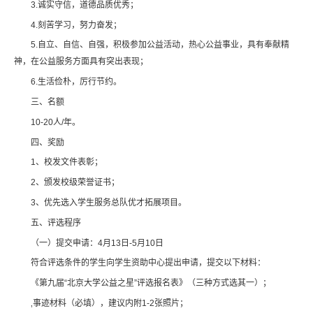
3.诚实守信，道德品质优秀；
4.刻苦学习，努力奋发；
5.自立、自信、自强，积极参加公益活动，热心公益事业，具有奉献精
神，在公益服务方面具有突出表现；
6.生活俭朴，厉行节约。
三、名额
10-20人/年。
四、奖励
1、校发文件表彰；
2、颁发校级荣誉证书；
3、优先选入学生服务总队优才拓展项目。
五、评选程序
（一）提交申请：4月13日-5月10日
符合评选条件的学生向学生资助中心提出申请，提交以下材料：
《第九届“北京大学公益之星”评选报名表》（三种方式选其一）；
‚事迹材料（必填），建议内附1-2张照片；