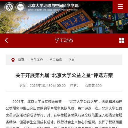
学工动态
首页
-
学生工作
-
学工动态
-
正文
关于开展第九届“北京大学公益之星”评选方案
时间：2015年10月30日 00:00
作者：
点击数:
699
2007年，北京大学设立校级荣誉——“北京大学公益之星”，表彰和激励在
公益服务中做出突出贡献的学生服务总队队员，每年评选一次。北京大学公益
之星评选活动的成功举行，对于在学生服务总队乃至全校范围深入弘扬公益服
务精神、促进学生全面成长成才，践行社会主义核心价值观，发挥了积极而重