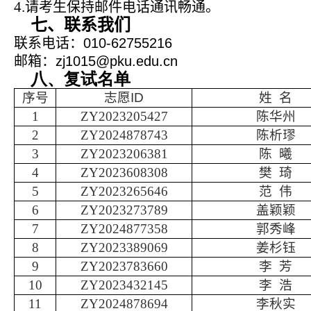
4.
请考生保持邮件电话通讯畅通。
七、联系我们
联系电话：
010-62755216
邮箱：
zj1015@pku.edu.cn
八、复试名单
序号
志愿
ID
姓
名
1
ZY2023205427
陈华州
2
ZY2024878743
陈析璆
3
ZY2023206381
陈
曦
4
ZY2023608308
樊
琦
5
ZY2023265646
范
伟
6
ZY2023273789
盖颖颖
7
ZY2024877358
郭秀峰
8
ZY2023389069
姜杉钰
9
ZY2023783660
李
芳
10
ZY2023432145
李
浩
11
ZY2024878694
李秋实