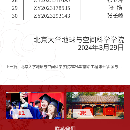
28
ZY2023511695
张立坤
29
ZY2023178535
张
扬
30
ZY2023293143
张长峰
北京大学地球与空间科学学院
3
29
2024
年
月
日
上一篇：
北京大学地球与空间科学学院2024年“前沿工程博士”资源与环境类别招生拟录取公示名单
招生
招聘
联系我们