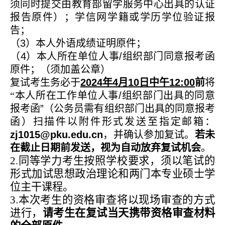
须同时提交由教育部留学服务中心出具的认证
报告原件）；学信网学籍或学历学位验证报
告；
（
3
）本人外语成绩证明原件；
（
4
）本人所在单位人事
/
组织部门同意报考函
原件；（须加盖公章）
复试考生务必于
2024
年
4
月
10
日中午
12:00
前
将
“本人所在工作单位人事
/
组织部门出具的同意
报考函
”
（公务员需有组织部门出具的同意报考
函）扫描件以附件形式发送至指定邮箱：
zj1015@pku.edu.cn
，并确认参加复试。
若未
在截止日期前发送，视为自动放弃复试机会
。
2
同等学力考生按照学校要求，须以笔试的
.
形式加试思想政治理论和两门本专业硕士学
位主干课程。
3.
本次考生的资格审查将以现场审查的方式
进行，
请考生在复试当天携带资格审查材料