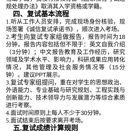
规处理办法》取消其入学资格或学籍。
四、复试基本流程
1.
听从工作人员安排，完成现场身份核验，现
场签署《诚信复试承诺书》，顺次进入考场。
2.
考生向复试专家组做报告
，报告时间为
18
分钟。报告内容包括但不限于：英文自我介绍
（
3
分钟）；中文报告教育及工作经历，研究
领域及学术水平、影响力，科研成果应用转化
情况，其他管理及社会服务情况等（
15
分
钟）。建议
PPT
展示。
3.
复试专家组提问
，重在对学生的思想政治、
外语能力、专业基础与研究规划、工程实践与
创新能力、技术领导力与发展潜力等综合素质
进行考察。
4.
面试时间原则上每人不少于
30
分钟。
5
.
面试结束后按要求离开考场。
.
五
复试成绩计算规则