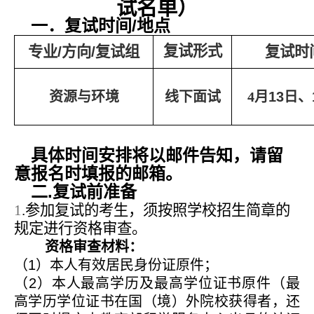
试名单）
/
一．复试时间
地点
复试形式
专业
/
方向
/
复试组
复试时
资源与环境
线下面试
4
月
13
日、
具体时间安排将以邮件告知，请留
意报名时填报的邮箱。
.
二
复试前准备
1
.
参加复试的考生，须按照学校招生简章的
规定进行资格审查。
资格审查材料：
（
1
）本人有效居民身份证原件；
（
2
）本人最高学历及最高学位证书原件（最
高学历学位证书在国（境）外院校获得者，还