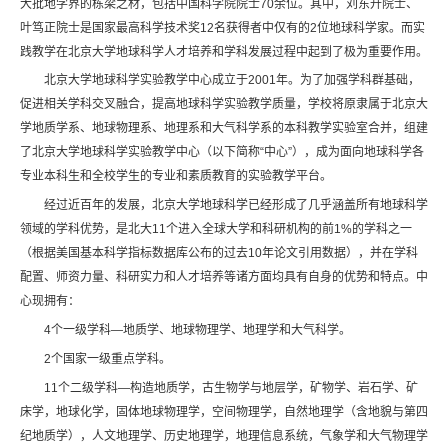
大批地学界的栋梁之材，包括中国科学院院士70余位。其中，刘东升院士、
叶笃正院士是国家最高科学技术奖12名获得者中仅有的2位地球科学家。而实
践教学在北京大学地球科学人才培养和学科发展过程中起到了极为重要作用。
北京大学地球科学实验教学中心成立于2001年。为了加强学科群基础，
促进相关学科交叉融合，提高地球科学实验教学质量，学校将原隶属于北京大
学地质学系、地球物理系、地理系和大气科学系的本科教学实验室合并，组建
了北京大学地球科学实验教学中心（以下简称“中心”），成为面向地球科学各
专业本科生和全校学生的专业和素质教育的实验教学平台。
经过近百年的发展，北京大学地球科学已经形成了几乎涵盖所有地球科学
领域的学科优势，是北大11个进入全球大学和科研机构的前1%的学科之一
（根据美国基本科学指标数据库公布的过去10年论文引用数据），并在学科
配置、师资力量、科研实力和人才培养等诸方面均具有自身的优势和特点。中
心现拥有：
4个一级学科—地质学、地球物理学、地理学和大气科学。
2个国家一级重点学科。
11个二级学科—构造地质学，古生物学与地层学，矿物学、岩石学、矿
床学，地球化学，固体地球物理学，空间物理学，自然地理学（含地貌与第四
纪地质学），人文地理学、历史地理学，地理信息系统，气象学和大气物理学