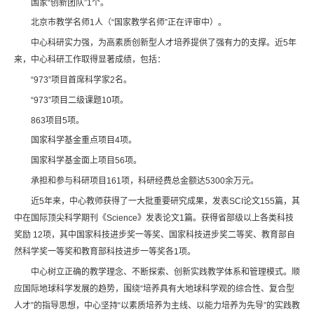
国家“创新团队”1个。
北京市教学名师1人（“国家教学名师”正在评审中）。
中心科研实力强，为高素质创新型人才培养提供了强有力的支撑。近5年
来，中心科研工作取得显著成绩，包括：
“973”项目首席科学家2名。
“973”项目二级课题10项。
863项目5项。
国家科学基金重点项目4项。
国家科学基金面上项目56项。
承担和参与科研项目161项，科研经费总金额达5300余万元。
近5年来，中心教师获得了一大批重要研究成果，发表SCI论文155篇，其
中在国际顶尖科学期刊《Science》发表论文1篇。获得省部级以上各类科技
奖励 12项，其中国家科技进步奖一等奖、国家科技进步奖二等奖、教育部自
然科学奖一等奖和教育部科技进步一等奖各1项。
中心树立正确的教学理念、不断探索、创新实践教学体系和管理模式。顺
应国际地球科学发展的趋势，围绕“培养具有大地球科学观的综合性、复合型
人才”的指导思想，中心坚持“以素质培养为主线、以能力培养为先导”的实践教