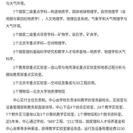
与大气环境。
7个国家二级重点学科—构造地质学，固体地球物理学，自然地理学（含
地貌与第四纪地质学），人文地理学，地理信息系统，气象学和大气物理学与
大气环境。
1个国家二级重点培育学科—矿物学、岩石学、矿床学。
1个北京市重点学科—空间物理学。
3个国家理科基础科学研究和教学人才培养基地—地质学、地理学和大气
科学。
2个教育部重点实验室—造山带与地壳演化重点实验室和地表过程分析与
模拟教育部重点实验室。
1个北京市重点实验室—空间信息集成与3S工程应用。
1个博物馆—北京大学地质博物馆
中心实行主任负责制。中心由学校负责本科教学的常务副校长、实验室与
设备管理部和教务部直接领导。中心下设4个综合实验室、24个教学实验室、
7个野外实习基地以及3个计算机教学实验室、1个博物馆和3个图书资料室。
近5年来，中心通过学校、“985”工程、“211”项目、国家理科人才培养基金和
中心自筹等多种渠道，获得教学实验室建设改造、运行及设备购置经费3230