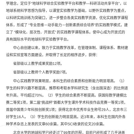
学理念，定位于“地球科学综合实验教学平台和教学—科研活动共享平台”，以
地球系统科学思想为指导，以课堂实验教学为基础，以野外实践教学为重点，
以科研实践训练为突破口，进一步整合各类实践教学资源，优化实践教学课程
体系，形成了 “专业思维－动手能力－创新素质综合培养”的实践教学模式，建
立了 “模块化、层次性、开放式” 的实践教学课程体系。使中心成为开放式的
具有国际水平的地球科学实验教学平台。
中心自创建以来，致力于实践教学改革，在管理体制、课程体系、教材建
设和实验室等方面建设，并取得了长足的相序进步，获得：
省部级以上教学成果奖励12项。
省部级以上教师个人教学奖励7项。
中心实践教学效果明显，本科生的综合素质和创新能力明显增高。（1）
学生的科学兴趣不断提高，推荐和考取本学科研究生（含出国深造）的比例逐
年升高，平均超过70%。（2）学生的综合素质不断提高。获国际数学建模比
赛二等奖1项，第二届“挑战杯”首都大学生课外学术科技作品竞赛一等奖1项，
首届中国青少年科技创新奖1项；获得北京市优秀毕业生称号29人，北京市三
好学生16人。（3）学生的创新能力明显提高。近3年来，本科生在国内外各
种学术杂志上发表的文章60余篇，其中SCI收录的论文20余篇。
北京大学的地球科学已经走过了99年的历程，目前已经形成了几乎涵盖