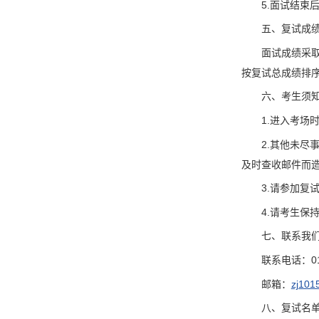
5.面试结束
五、复试成
面试成绩采
按复试总成绩排
六、考生须
1.进入考
2.其他未
及时查收邮件而
3.请参加
4.请考生保
七、联系我
联系电话：010
邮箱：
zj101
八、复试名