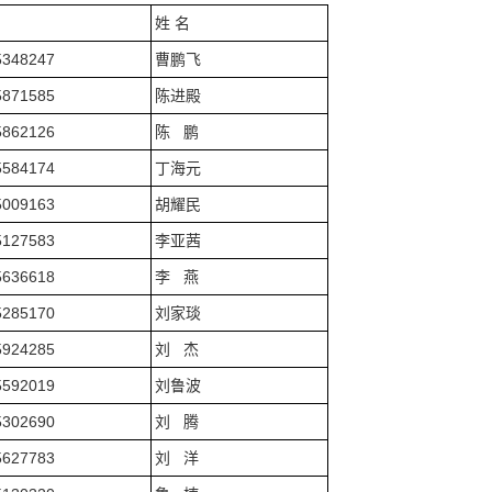
姓 名
5348247
曹鹏飞
5871585
陈进殿
5862126
陈 鹏
5584174
丁海元
5009163
胡耀民
5127583
李亚茜
5636618
李 燕
5285170
刘家琰
5924285
刘 杰
5592019
刘鲁波
5302690
刘 腾
5627783
刘 洋