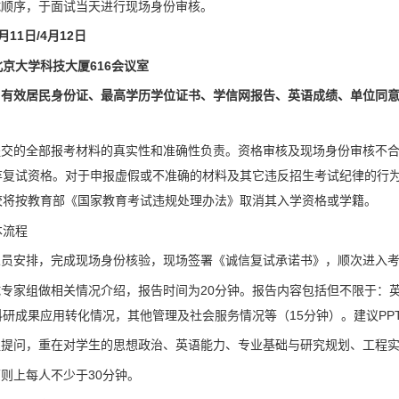
试顺序，于面试当天进行现场身份审核。
月11日/4月12日
北京大学科技大厦616会议室
：
有效居民身份证、最高学历学位证书、学信网报告、英语成绩、单位同
对提交的全部报考材料的真实性和准确性负责。资格审核及现场身份审核不
弃复试资格。对于申报虚假或不准确的材料及其它违反招生考试纪律的行
校将按教育部《国家教育考试违规处理办法》取消其入学资格或学籍。
本流程
作人员安排，完成现场身份核验，现场签署《诚信复试承诺书》，顺次进入
试专家组做相关情况介绍，报告时间为20分钟。报告内容包括但不限于：
研成果应用转化情况，其他管理及社会服务情况等（15分钟）。建议PP
家组提问，重在对学生的思想政治、英语能力、专业基础与研究规划、工程
原则上每人不少于30分钟。