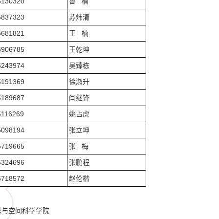
5130320
鲁 楠
5837323
苏炜清
5681821
王 楠
5906785
王乾坤
5243974
吴臻栋
5191369
徐淑升
5189687
闫继锋
5116269
姚占虎
5098194
张立坤
5719665
张 梅
5324696
张鹏程
5718572
赵伦楷
球与空间科学学院