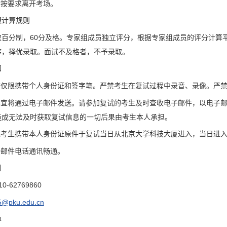
后按要求离开考场。
绩计算规则
取百分制，60分及格。专家组成员独立评分，根据专家组成员的评分计算平
序，择优录取。面试不及格者，不予录取。
知
场时仅限携带个人身份证和签字笔。严禁考生在复试过程中录音、录像。严
尽事宜将通过电子邮件发送。请参加复试的考生及时查收电子邮件，以电子
造成无法及时获取复试信息的一切后果由考生本人承担。
复试考生携带本人身份证原件于复试当日从北京大学科技大厦进入，当日进
持邮件电话通讯畅通。
们
-62769860
5@pku.edu.cn
单