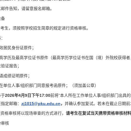
以邮件告知，请留意报名邮箱。
准备
的考生，须按照学校招生简章的规定进行资格审核。
料：
有效居民身份证原件；
最高学历及最高学位证书原件（最高学历学位证书在国（境）外院校获得者
位验证报告；
英语成绩证明原件；
在单位人事/组织部门同意报考函原件；（须加盖公章）
必于
2026年4月9日下午17:00
前将“本人所在工作单位人事/组织部门出具
至指定邮箱：
zj1015@pku.edu.cn
，
并确认参加复试。若未在截止日期前
的资格审核将以现场审查的方式进行，
请考生在复试当天携带资格审核材
份审核