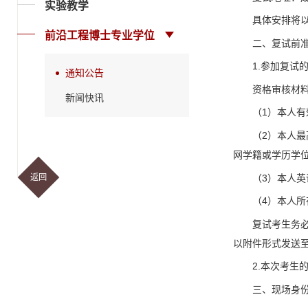
实验教学
具体安排将
前沿工程博士专业学位
二、复试前
1.参加复试
通知公告
资格审核材
新闻快讯
（1）本人
（2）本人
网学籍或学历学
（3）本人
返回
（4）本人所
复试考生务
以附件形式发送
2.本次考生
三、现场身