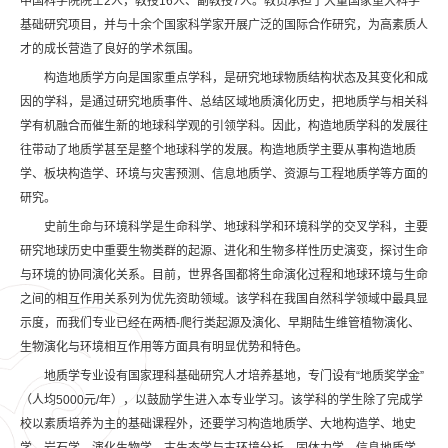
中国科学院院士2人，教授16人、副教授7人。教员承担了大量国家重大科学
基础研究项目，并与十余个国家科学家开展广泛的国际合作研究，为高素质人
才的成长营造了良好的学术氛围。
构造地质学方向是国家重点学科，是研究地球物质结构状态及其变化和成
因的学科，是通过研究地质事件、总结区域地质演化历史，把地质学与相关科
学有机融合而催生新的地球科学观的引领学科。因此，构造地质学科的发展往
往带动了地质学甚至是整个地球科学的发展。构造地质学主要从事构造地质
学、板块构造学、环境与灾害预测、信息地质学、资源与工程地质学等方面的
研究。
史前生命与环境科学是生命科学、地球科学和环境科学的交叉学科，主要
研究地球历史中重要生物类群的起源、进化和生物多样性历史演变，探讨生命
与环境的协同演化关系。目前，世界各国都将生命演化过程和地球环境与生命
之间的相互作用关系列为优先资助领域。该学科在我国自然科学领域中最具显
示度，而我们专业已经在两栖-爬行类起源及演化、早期陆生维管植物演化、
生物演化与环境相互作用等方面具有明显优势和特色。
地质学专业设有国家理科基础研究人才培养基地，专门设有“地质奖学金”
（人均5000元/年），以鼓励学生进入本专业学习。该学科的学生除了完成学
校以素质培养为主的基础课程外，还要学习构造地质学、大地构造学、地史
学、岩石学、演化生物学、古生态学与古环境分析、固体力学、信息地质学、