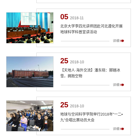
05
2018-11
北京大学李四光讲师团赴河北遵化开展
地球科学科普宣讲活动
详细
25
2018-10
【天地人·海外交流】潘东晓：脚踏冰
雪，拥抱空物
详细
25
2018-10
地球与空间科学学院举行2018年“一二•
九”合唱比赛动员大会
详细