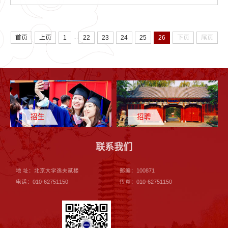
...
首页
上页
1
22
23
24
25
26
下页
尾页
招生
招聘
联系我们
地 址：北京大学逸夫贰楼
邮编：100871
电话：010-62751150
传真：010-62751150