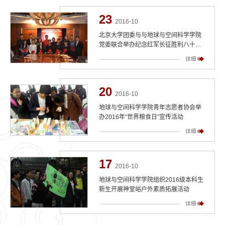
23
2016-10
北京大学团委与与地球与空间科学学院
党委联合举办纪念红军长征胜利八十周
年暨高君宇同志诞辰一百二十周年主题
详细
座谈会并设立“北京大学高君宇奖章”
20
2016-10
地球与空间科学学院青年志愿者协会举
办2016年“世界粮食日”宣传活动
详细
17
2016-10
地球与空间科学学院组织2016级本科生
新生开展神堂峪户外素质拓展活动
详细