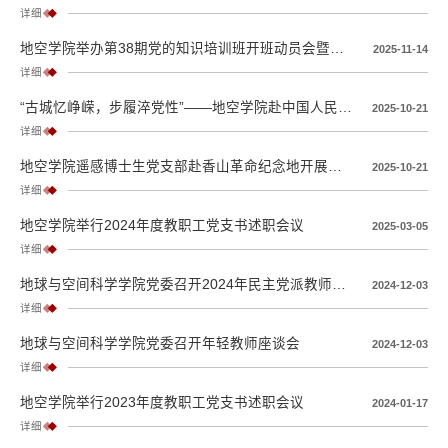
详细
地空学院举办第38期党的知识培训班开班动员会暨党委书记讲党课活动
2025-11-14
详细
“古城忆峥嵘，步履淬党性”——地空学院赴中国人民抗日战争纪念馆开展主题党团日活动
2025-10-21
详细
地空学院遥感博士生党支部赴香山革命纪念地开展联合实践活动
2025-10-21
详细
地空学院举行2024年度教职工党支书述职会议
2025-03-05
详细
地球与空间科学学院党委召开2024年民主党派教师代表座谈会
2024-12-03
详细
地球与空间科学学院党委召开年轻教师座谈会
2024-12-03
详细
地空学院举行2023年度教职工党支书述职会议
2024-01-17
详细