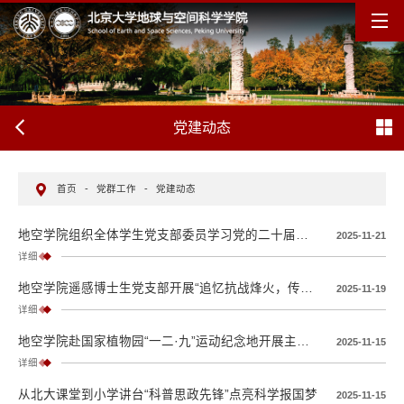
党建动态
首页
-
党群工作
-
党建动态
地空学院组织全体学生党支部委员学习党的二十届四中全会精神
2025-11-21
详细
地空学院遥感博士生党支部开展“追忆抗战烽火，传承精神火炬”联学联讲活动
2025-11-19
详细
地空学院赴国家植物园“一二·九”运动纪念地开展主题活动
2025-11-15
详细
从北大课堂到小学讲台“科普思政先锋”点亮科学报国梦
2025-11-15