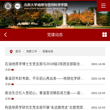
党建动态
首页
-
党群工作
-
党建动态
石油地质学博士生党支部与2018级2班团支部联合开展红色观影活动
2021-12-06
详细
重温百年赶考路，不忘初心再出发——地球化学研究生党支部联合地球化学硕博班、20级本科1班、2班团支部开展党团日系列活动
2021-12-06
详细
政治生日忆入党初心，重温誓词铸前进力量——岩矿、材料、石油硕士生党支部开展主题党日活动
2021-12-03
详细
构造地质学研究生党支部开展“永远跟党走”主题党团日系列共建活动
2021-12-03