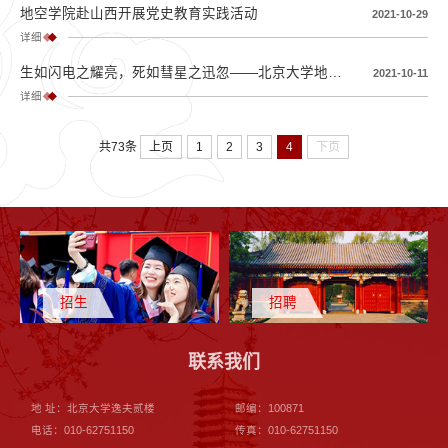
地空学院赴山西开展党史教育实践活动
2021-10-29
详细
生如闪电之耀亮，死如彗星之迅忽——北京大学地球与空间科学学院高君宇学生党支部开展高君宇生平展会参观活动
2021-10-11
详细
上页
1
2
3
4
下页
共73条
招生
招聘
联系我们
地 址：北京大学逸夫贰楼
邮编：100871
电话：010-62751150
传真：010-62751150