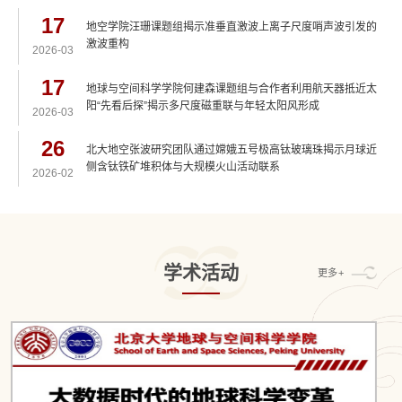
碳（CO2）浓度持续下降的独特机制。研究成果以
“Atmospheric CO2 drawdown during the Emeishan flood
17
地空学院汪珊课题组揭示准垂直激波上离子尺度哨声波引发的
basalt volcanism”为题，于2026年2月26日发表于国际学术
激波重构
期刊《自然·通讯》（ Nature Communications ...
2026-03
17
地球与空间科学学院何建森课题组与合作者利用航天器抵近太
阳“先看后探”揭示多尺度磁重联与年轻太阳风形成
2026-03
26
北大地空张波研究团队通过嫦娥五号极高钛玻璃珠揭示月球近
侧含钛铁矿堆积体与大规模火山活动联系
2026-02
学术活动
更多+