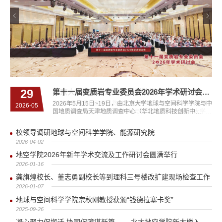
02
16
07
23
29
27
校领导调研地球与空间科学学院、能源研究院
北京大学地球与空间科学学院举办 首届“一部六院”科教融汇协同育人宣讲会
龚旗煌校长、董志勇副校长等到理科三号楼改扩建现场检查工作
地空学院2026年新年学术交流及工作研讨会圆满举行
第十一届变质岩专业委员会2026年学术研讨会在呼和浩特市召开
热烈祝贺我院2007级王虹同学获得2026年数学菲尔兹奖 ​
2026年3月17日上午，北京大学党委书记何光彩，党委常
2026年1月14日，地球与空间科学学院2026年新年学术交流
2026年1月6日上午，龚旗煌校长到理科三号楼改扩建现场检
王虹同学：热烈祝贺你获得2026年数学菲尔兹奖。2007年，
2026年5月15日~19日，由北京大学地球与空间科学学院与中
为深入贯彻落实国家科教融汇战略，推动院所协同育人机制
2026-04
2026-01
2026-01
2026-07
2026-05
2025-06
委、常务副校长张锦一行赴地球与空间科学学院和能源研究
及工作研讨会在北京大学中关新园科学报告厅举行，院长张
查工作。校党委常委、副校长、总务长董志勇，各职能部门
16岁的你以653分的优异成绩考入北京大学地球与空间科学
国地质调查局天津地质调查中心（华北地质科技创新中
创新，6月22日，北京大学地球与空间科学学院在北京大学中
院调研，实地考察楼宇基础设施与环境改造情况，并围绕学
立飞，院党委书记李培军，副院长宁杰远、刘瑜、沈冰、何
领导，我院张立飞院长陪同。校领导一行依次参观了理科三
学院。出于对数学的纯粹热爱与浓厚兴趣，你在一年后通过
心）、内蒙古自治区地质调查研究院、中国地质调查局前寒
关新园群英厅举办首届“一部六院”科教融汇协同育人宣讲会。
院建设路径、学科发展布局及人工智能时代背景下的高质量
建森，院党委副书记江大勇、陈云超以及90余位教职工参加
号楼阳光大厅、多功能厅及楼内外公共空间等区域。参观过
校内选拔，转入北京大学数学科学学院。在此基础上，开启
武纪地质研究中心、深地探测与矿产勘查全国重点实验室、
本次会议由北京大学地球与空间科学学院主办，联合中国科...
校领导调研地球与空间科学学院、能源研究院
发展等议...
会议。...
程中...
攀登世...
造山带与...
2026-04-02
地空学院2026年新年学术交流及工作研讨会圆满举行
2026-01-16
龚旗煌校长、董志勇副校长等到理科三号楼改扩建现场检查工作
2026-01-07
地球与空间科学学院宗秋刚教授获颁“钱德拉塞卡奖”
2025-09-26
凝心聚力促搬迁 协同保障谋新篇 ——北大地空学院新大楼入驻前工作协调会