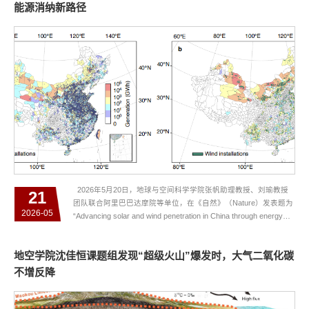
能源消纳新路径
2026年5月20日，地球与空间科学学院张帆助理教授、刘瑜教授
21
团队联合阿里巴巴达摩院等单位，在《自然》（Nature）发表题为
2026-05
“Advancing solar and wind penetration in China through energy
complementarity”的研究成果。研究团队基于高分辨率卫星遥感影
像与地理空间智能技术，构建了我国首个全国尺度高精度风电与光
地空学院沈佳恒课题组发现“超级火山”爆发时，大气二氧化碳
伏设施数据库，并揭示了风光空间协同对新能源消纳的重要影响。
研究表明，随着风光协同范围扩大，新能源消纳能力可得到显著提
不增反降
升，...