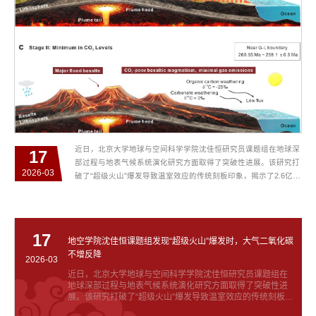
近日，北京大学地球与空间科学学院沈佳恒研究员课题组在地球深
17
部过程与地表气候系统演化研究方面取得了突破性进展。该研究打
2026-03
破了“超级火山”爆发导致温室效应的传统刻板印象，揭示了2.6亿年
前峨眉山大火成岩省时期导致大气二氧化碳（CO2）浓度持续下降
的独特机制。研究成果以“Atmospheric CO2 drawdown during the
Emeishan flood basalt volcanism”为题，于2026年2月26日发表于
国际学术期刊《自然·通讯》（ Nature Communications ...
17
地空学院沈佳恒课题组发现“超级火山”爆发时，大气二氧化碳
不增反降
2026-03
近日，北京大学地球与空间科学学院沈佳恒研究员课题组在
地球深部过程与地表气候系统演化研究方面取得了突破性进
展。该研究打破了“超级火山”爆发导致温室效应的传统刻板印
象，揭示了2.6亿年前峨眉山大火成岩省时期导致大气二氧化