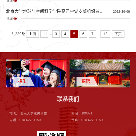
详细
北京大学地球与空间科学学院高君宇党支部组织参观“喜迎二十大，奋进新时代——北京大学改革发展十年成果图片展”
2022-10-09
详细
...
...
上页
1
3
4
5
6
7
12
下页
共239条
招生
招聘
联系我们
地 址：北京大学逸夫贰楼
邮编：100871
电话：010-62751150
传真：010-62751150